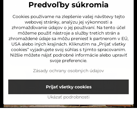
Predvoľby súkromia
UTOROK 8:00-16:00
STREDA 8:00-16:00
Cookies používame na zlepšenie vašej návštevy tejto
ŠTVRTOK 8:00-16:00
webovej stránky, analýzu jej výkonnosti a
PIATOK 8:00-16:00
zhromažďovanie údajov o jej používaní. Na tento účel
SOBOTA 8:00-11:30
môžeme použiť nástroje a služby tretích strán a
zhromaždené údaje sa môžu preniesť k partnerom v EÚ,
USA alebo iných krajinách. Kliknutím na „Prijať všetky
cookies“ vyjadrujete svoj súhlas s týmto spracovaním.
Nižšie môžete nájsť podrobné informácie alebo upraviť
svoje preferencie.
Zásady ochrany osobných údajov
Prijať všetky cookies
Ukázať podrobnosti
©
2026
Copyright
Predvoľby súkromia
Zásady ochrany osobných údajov
Stav objednávky