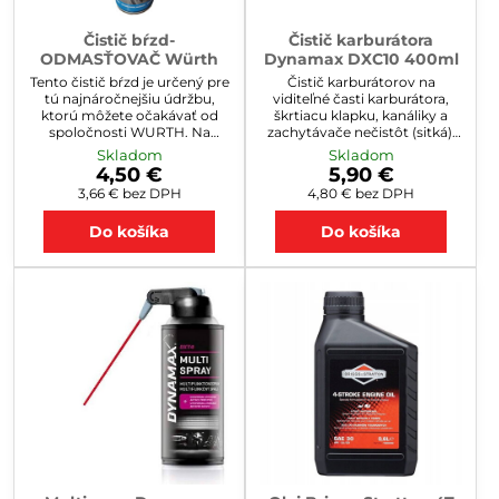
Čistič bŕzd-
Čistič karburátora
ODMASŤOVAČ Würth
Dynamax DXC10 400ml
Tento čistič bŕzd je určený pre
Čistič karburátorov na
tú najnáročnejšiu údržbu,
viditeľné časti karburátora,
ktorú môžete očakávať od
škrtiacu klapku, kanáliky a
spoločnosti WURTH. Na
zachytávače nečistôt (sitká).
rozdiel od iných čističov,
Špeciálny aktívny čistiaci
Skladom
Skladom
WURTH Čistič bŕzd
prostriedok na čistenie
4,50 €
5,90 €
nezanecháva žiadne zvyšky.
typického znečistenia a
3,66 €
bez DPH
4,80 €
bez DPH
Balenie 500ml.Cena za Liter
usadenín na škrtiacej klapke a
9€.
v sacom priestore. Zaručuje
Do košíka
Do košíka
funkčnosť pohyblivých dielov.
Silné rozpúšťacie vlastnosti.
Cena za 1 liter 9,75€.