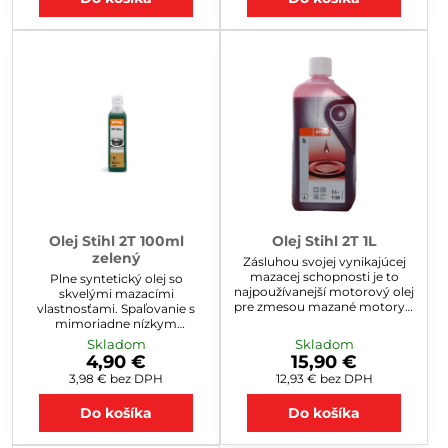
30€.
Olej Stihl 2T 100ml
Olej Stihl 2T 1L
zelený
Zásluhou svojej vynikajúcej
mazacej schopnosti je to
Plne syntetický olej so
najpoužívanejší motorový olej
skvelými mazacími
pre zmesou mazané motory v
vlastnosťami. Spaľovanie s
ručnom motorovom náradí v
mimoriadne nízkym
Európe. Tento motorový olej
podielom spalín vďaka
Skladom
Skladom
na báze minerálneho oleja sa k
aditívam neobsahujúcim
4,90 €
15,90 €
palivu do benzínových
popol. Vhodný pre trvalé
3,98 €
bez DPH
12,93 €
bez DPH
motorov primiešava v
použitie pri najvyšších
pomere 1:50.
požiadavkách na motor.
Do košíka
Do košíka
Výkonová trieda: JASO-FB.
Miešateľný v pomere 1:50.