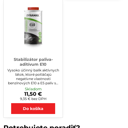
Stabilizátor paliva-
aditívum E10
Vysoko účinný balík aktívnych
látok, ktoré potláčajú
negatívne vlastnosti
benzínových E10 a E5 palív so
zvýšeným obsahom
Skladom
biozložiek. Stabilizuje zložku
11,50 €
etanolu a viaže na seba vodu,
9,35 €
bez DPH
čím predchádza tvorbe
kondenzácii a korózii v
Do košíka
palivovom systéme a zároveň
predlžuje životnosť
samotného paliva. Napomáha
lepšiemu spaľovaniu, zlepšuje
Potrebujete poradiť?
mazacie schopnosti biopalív.