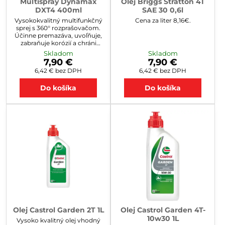
Multispray Dynamax
Olej Briggs Stratton 4T
DXT4 400ml
SAE 30 0,6l
Vysokokvalitný multifunkčný
Cena za liter 8,16€.
sprej s 360° rozprašovačom.
Účinne premazáva, uvoľňuje,
zabraňuje korózií a chráni
všetky typy mechanických
Skladom
Skladom
častí. Odporúča sa pre
7,90 €
7,90 €
použitie v dielni, domácnosti,
6,42 €
bez DPH
6,42 €
bez DPH
záhradnej technike,
autoservisoch a vďaka
Do košíka
Do košíka
odolnosti voči vysokým
teplotám je tiež vhodný do
priemyselných zariadení.
Cena za 1liter 12,25€.
Olej Castrol Garden 2T 1L
Olej Castrol Garden 4T-
10w30 1L
Vysoko kvalitný olej vhodný