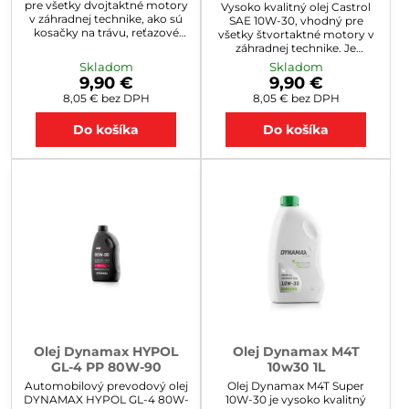
pre všetky dvojtaktné motory
Vysoko kvalitný olej Castrol
v záhradnej technike, ako sú
SAE 10W-30, vhodný pre
kosačky na trávu, reťazové
všetky štvortaktné motory v
píly, krovinorezy a iné.
záhradnej technike. Je
vyrobený z vybraných
Skladom
Skladom
základových olejov a
9,90 €
9,90 €
moderného systému aditív,
8,05 €
bez DPH
8,05 €
bez DPH
ktoré zaisťujú dokonalú
ochranu motoru dokonca i za
Do košíka
Do košíka
sťažených pracovných
podmienok.
Olej Dynamax HYPOL
Olej Dynamax M4T
GL-4 PP 80W-90
10w30 1L
Automobilový prevodový olej
Olej Dynamax M4T Super
DYNAMAX HYPOL GL-4 80W-
10W-30 je vysoko kvalitný