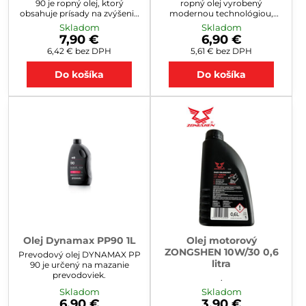
90 je ropný olej, ktorý
ropný olej vyrobený
obsahuje prísady na zvýšenie
modernou technológiou,
únosnosti mazacieho filmu.
obsahujúci vysoko
Skladom
Skladom
Minerálny olej s veľmi dobrými
obsahujúce prísady. Vytvára
7,90 €
6,90 €
vlastnosťami: mazacími,
trvalý mazací film odolný voči
6,42 €
bez DPH
5,61 €
bez DPH
protikoróznymi,
mechanickému zaťaženiu aj
antioxidačnými a
pri vysokých teplotách. Má
Do košíka
Do košíka
protipeniacimi.Prevodový olej
veľmi dobrú odolnosť voči
DYNAMAX HYPOL GL-5 80W-
oxidácii, chráni pre koróziou,
90 je určený na mazanie
zabraňuje tvorbe usadenín. Je
mechanických prevodov
plne miešateľný s ostatnými
automobilov a hnacích
olejmi rovnakej kvality a
náprav, kde sú požadované
viskozity. Je určený pre...
oleje o vlastnostiach SAE...
Olej Dynamax PP90 1L
Olej motorový
ZONGSHEN 10W/30 0,6
Prevodový olej DYNAMAX PP
litra
90 je určený na mazanie
prevodoviek.
.
Skladom
Skladom
6,90 €
3,90 €