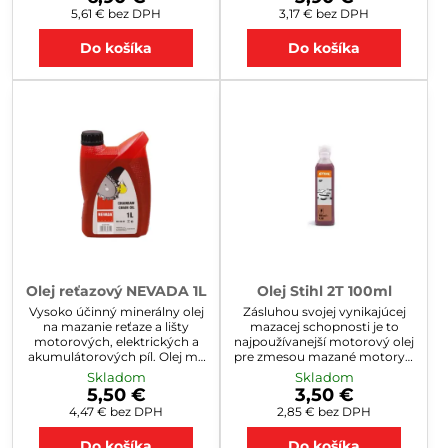
5,61 €
bez DPH
3,17 €
bez DPH
Do košíka
Do košíka
Olej reťazový NEVADA 1L
Olej Stihl 2T 100ml
Vysoko účinný minerálny olej
Zásluhou svojej vynikajúcej
na mazanie reťaze a lišty
mazacej schopnosti je to
motorových, elektrických a
najpoužívanejší motorový olej
akumulátorových píl. Olej má
pre zmesou mazané motory v
strednú viskozitu, a preto si
ručnom motorovom náradí v
Skladom
Skladom
zachováva optimálnu
Európe. Tento motorový olej
5,50 €
3,50 €
tekutosť aj pri celoročnom
na báze minerálneho oleja sa k
4,47 €
bez DPH
2,85 €
bez DPH
používaní
palivu do benzínových
motorov primiešava v
Do košíka
Do košíka
pomere 1:50. Cena za 1liter-