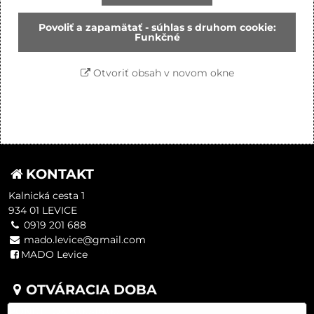
Povoliť a zapamätať - súhlas s druhom cookie:
Funkčné
Otvoriť obsah v novom okne
KONTAKT
Kalnická cesta 1
934 01 LEVICE
0919 201 688
mado.levice@gmail.com
MADO Levice
OTVÁRACIA DOBA
PONDELOK 8:00-16:00