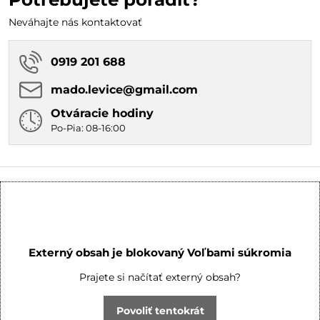
Spomaľuje usádzanie a
oddeľovanie...
Neváhajte nás kontaktovať
0919 201 688
mado​.levice​@gmail​.com
Otváracie hodiny
Po-Pia: 08-16:00
Externý obsah je blokovaný Voľbami súkromia
Prajete si načítať externý obsah?
Povoliť tentokrát