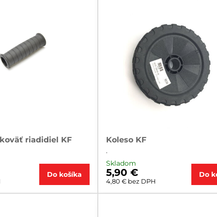
oväť riadidiel KF
Koleso KF
.
Skladom
5,90 €
Do košíka
Do k
H
4,80 €
bez DPH