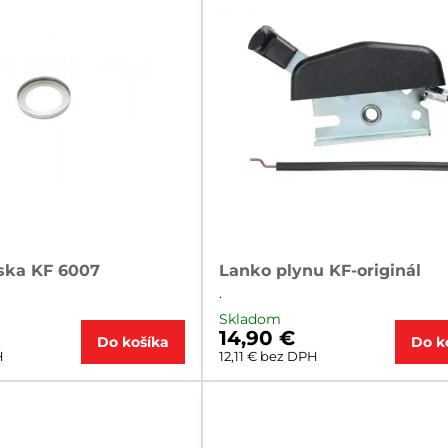
iska KF 6007
Lanko plynu KF-originál
.
Skladom
14,90 €
Do košíka
Do k
H
12,11 €
bez DPH