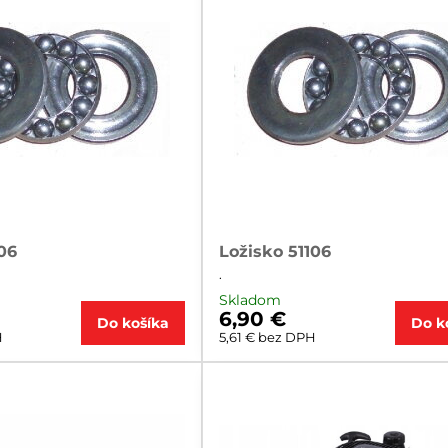
06
Ložisko 51106
.
Skladom
6,90 €
Do košíka
Do k
H
5,61 €
bez DPH