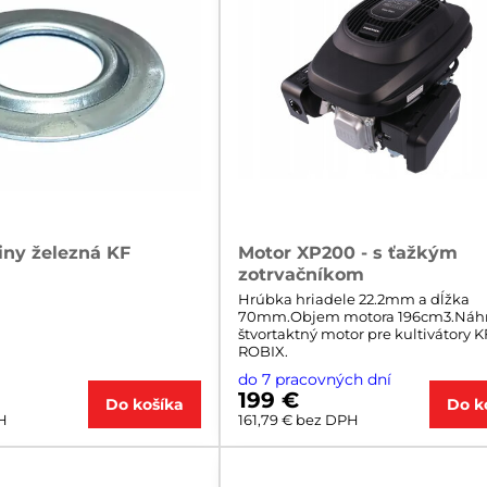
iny železná KF
Motor XP200 - s ťažkým
zotrvačníkom
Hrúbka hriadele 22.2mm a dĺžka
70mm.Objem motora 196cm3.Náh
štvortaktný motor pre kultivátory K
ROBIX.
do 7 pracovných dní
199 €
Do košíka
Do k
H
161,79 €
bez DPH