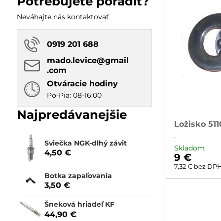
Potrebujete poradiť?
fulltextom
Neváhajte nás kontaktovať
0919 201 688
mado​.levice​@gmail​
.com
Otváracie hodiny
Po-Pia: 08-16:00
Najpredávanejšie
Ložisko 511
.
Sviečka NGK-dlhý závit
Skladom
4,50 €
9 €
7,32 €
bez DP
Botka zapaľovania
3,50 €
Šneková hriadeľ KF
44,90 €