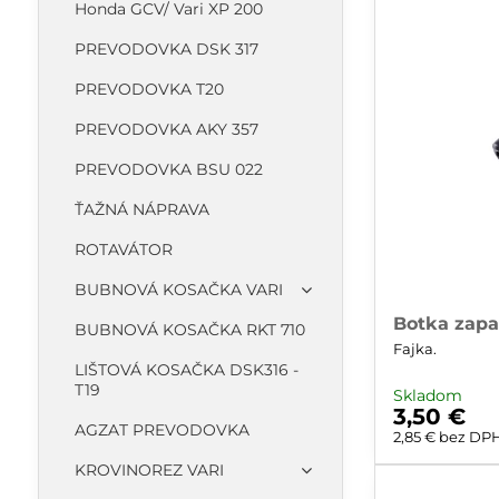
Honda GCV/ Vari XP 200
PREVODOVKA DSK 317
PREVODOVKA T20
PREVODOVKA AKY 357
PREVODOVKA BSU 022
ŤAŽNÁ NÁPRAVA
ROTAVÁTOR
BUBNOVÁ KOSAČKA VARI
Botka zapa
BUBNOVÁ KOSAČKA RKT 710
Fajka.
LIŠTOVÁ KOSAČKA DSK316 -
T19
Skladom
3,50 €
AGZAT PREVODOVKA
2,85 €
bez DP
KROVINOREZ VARI