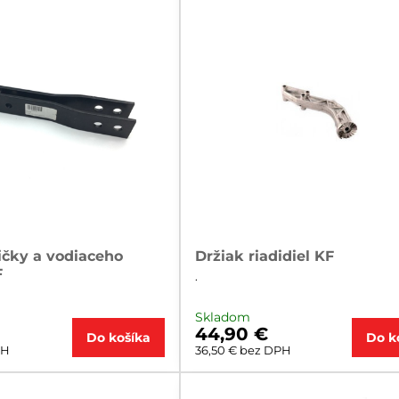
ličky a vodiaceho
Držiak riadidiel KF
F
.
Skladom
44,90 €
Do košíka
Do k
PH
36,50 €
bez DPH