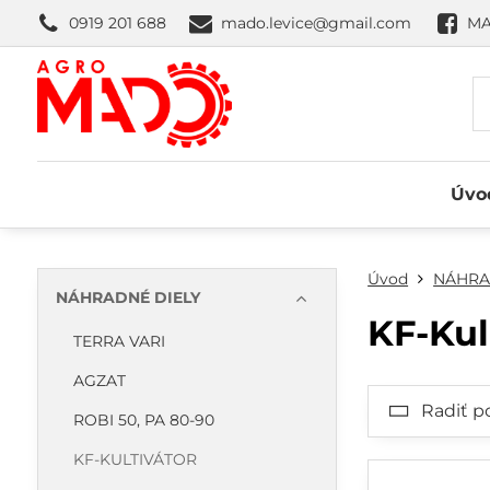
0919 201 688
mado.levice@gmail.com
MA
Úvo
Úvod
NÁHRA
NÁHRADNÉ DIELY
KF-Kul
TERRA VARI
AGZAT
Radiť p
ROBI 50, PA 80-90
KF-KULTIVÁTOR