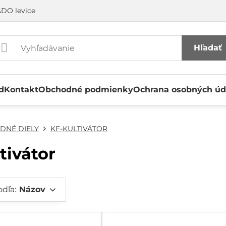
DO levice
Hľadať
d
Kontakt
Obchodné podmienky
Ochrana osobných úd
DNÉ DIELY
KF-KULTIVÁTOR
tivátor
odľa:
Názov