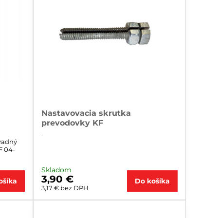
Nastavovacia skrutka
prevodovky KF
.
radný
F 04-
Skladom
3,90 €
ošíka
Do košíka
3,17 €
bez DPH