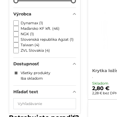
Výrobca
Dynamax (1)
Maďarsko KF kft. (46)
NGK (1)
Slovenská republika Agzat (1)
Taiwan (4)
ZVL Slovakia (4)
Dostupnosť
Krytka lož
Všetky produkty
.
Iba skladom
Skladom
2,80 €
Hľadať text
2,28 €
bez DP
Prehľadať
výsledky
filtra