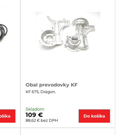
Obal prevodovky KF
KF 675, Dragon.
Skladom
109 €
ošíka
Do košíka
88,62 €
bez DPH