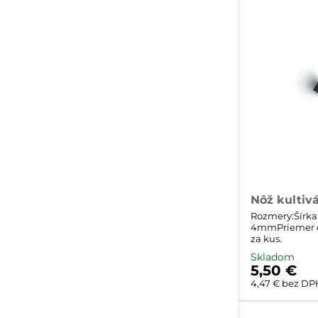
Nôž kultivá
Rozmery:Šírk
4mmPriemer d
za kus.
Skladom
5,50 €
4,47 €
bez DP