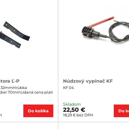
tora Ľ-P
Núdzový vypínač KF
a 32mmHrúbka
KF 04
ier 70mmUdaná cena platí
Skladom
22,50 €
Do košíka
Do k
H
18,29 €
bez DPH