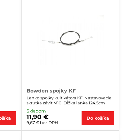
á
Bowden spojky KF
Lanko spojky kultivátora KF. Nastavovacia
skrutka závit M10. Dĺžka lanka 124,5cm
Skladom
11,90 €
ošíka
Do košíka
9,67 €
bez DPH