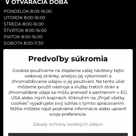
OTVÁRACIA DOBA
PONDELOK 8:00-16:00
UTOROK 8:00-16:00
STREDA 8:00-16:00
ŠTVRTOK 8:00-16:00
PIATOK 8:00-16:00
SOBOTA 8:00-11:30
Predvoľby súkromia
Cookies používame na zlepšenie vašej návštevy tejto
webovej stránky, analýzu jej výkonnosti a
zhromažďovanie údajov o jej používaní. Na tento účel
môžeme použiť nástroje a služby tretích strán a
zhromaždené údaje sa môžu preniesť k partnerom v EÚ,
USA alebo iných krajinách. Kliknutím na „Prijať všetky
cookies“ vyjadrujete svoj súhlas s týmto spracovaním.
Nižšie môžete nájsť podrobné informácie alebo upraviť
svoje preferencie.
Zásady ochrany osobných údajov
©
2026
Copyright