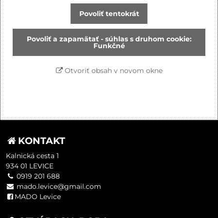
Povoliť tentokrát
Povoliť a zapamätať - súhlas s druhom cookie:
Funkčné
Otvoriť obsah v novom okne
KONTAKT
Kalnická cesta 1
934 01 LEVICE
0919 201 688
mado.levice@gmail.com
MADO Levice