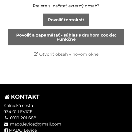
Prajete si načítať externý obsah?
Povoliť tentokrát
Povoliť a zapamätať - súhlas s druhom cookie:
Funkčné
Otvoriť obsah v novom okne
KONTAKT
Kalnická cesta 1
934 01 LEVICE
0919 201 688
mado.levice@gmail.com
MADO Levice