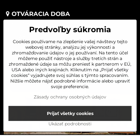
OTVÁRACIA DOBA
PONDELOK 8:00-16:00
Predvoľby súkromia
UTOROK 8:00-16:00
STREDA 8:00-16:00
Cookies používame na zlepšenie vašej návštevy tejto
ŠTVRTOK 8:00-16:00
webovej stránky, analýzu jej výkonnosti a
PIATOK 8:00-16:00
zhromažďovanie údajov o jej používaní. Na tento účel
SOBOTA 8:00-11:30
môžeme použiť nástroje a služby tretích strán a
zhromaždené údaje sa môžu preniesť k partnerom v EÚ,
USA alebo iných krajinách. Kliknutím na „Prijať všetky
cookies“ vyjadrujete svoj súhlas s týmto spracovaním.
Nižšie môžete nájsť podrobné informácie alebo upraviť
svoje preferencie.
Zásady ochrany osobných údajov
Prijať všetky cookies
Ukázať podrobnosti