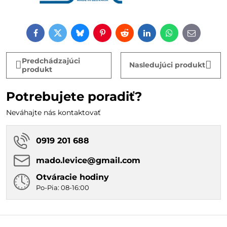
Facebook
Twitter
Bluesky
Pinterest
Reddit
LinkedIn
WhatsApp
E-
mail
Predchádzajúci
Nasledujúci produkt
produkt
Potrebujete poradiť?
Neváhajte nás kontaktovať
0919 201 688
mado​.levice​@gmail​.com
Otváracie hodiny
Po-Pia: 08-16:00