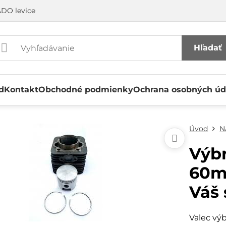
DO levice
Hľadať
d
Kontakt
Obchodné podmienky
Ochrana osobných úd
Úvod
N
Výb
60m
Váš 
Valec výb