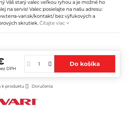
ý Váš starý valec veľkou ryhou a je možné ho
lej na servis! Valec posielajte na našu adresu:
w.terra-vari.sk/kontakt/ bez výfukových a
orových skrutiek.
Čítajte viac
m
€
Do košíka
bez DPH
 k produktu
Doručenia