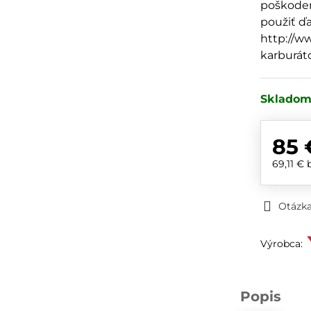
poškoden
použiť ďa
http://ww
karburát
Sklado
85 
69,11 €
Otázka
Výrobca:
Popis