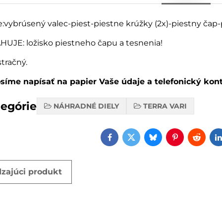
:vybrúsený valec-piest-piestne krúžky (2x)-piestny čap-
UJE: ložisko piestneho čapu a tesnenia!
stračný.
osíme napísať na papier Vaše údaje a telefonický kon
tegórie
NÁHRADNÉ DIELY
TERRA VARI
Facebook
Twitter
Bluesky
Pinterest
Reddi
zajúci produkt