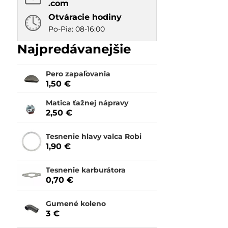
.com
Otváracie hodiny
Po-Pia: 08-16:00
Najpredávanejšie
Pero zapaľovania
1,50 €
Matica ťažnej nápravy
2,50 €
Tesnenie hlavy valca Robi
1,90 €
Tesnenie karburátora
0,70 €
Gumené koleno
3 €