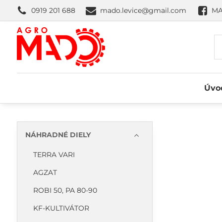
0919 201 688
mado.levice@gmail.com
MA
Úvo
NÁHRADNÉ DIELY
TERRA VARI
AGZAT
ROBI 50, PA 80-90
KF-KULTIVÁTOR