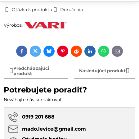
Otázka k produktu
Doručenia
Výrobca:
Facebook
Twitter
Bluesky
Pinterest
Reddit
LinkedIn
WhatsApp
E-
mail
Predchádzajúci
Nasledujúci produkt
produkt
Potrebujete poradiť?
Neváhajte nás kontaktovať
0919 201 688
mado​.levice​@gmail​.com