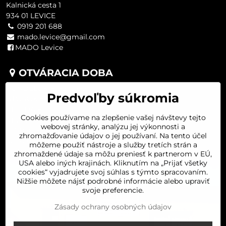
Kalnická cesta 1
934 01 LEVICE
0919 201 688
mado.levice@gmail.com
MADO Levice
OTVÁRACIA DOBA
PONDELOK 8:00-16:00
Predvoľby súkromia
UTOROK 8:00-16:00
STREDA 8:00-16:00
Cookies používame na zlepšenie vašej návštevy tejto
ŠTVRTOK 8:00-16:00
webovej stránky, analýzu jej výkonnosti a
PIATOK 8:00-16:00
zhromažďovanie údajov o jej používaní. Na tento účel
SOBOTA 8:00-11:30
môžeme použiť nástroje a služby tretích strán a
zhromaždené údaje sa môžu preniesť k partnerom v EÚ,
USA alebo iných krajinách. Kliknutím na „Prijať všetky
cookies“ vyjadrujete svoj súhlas s týmto spracovaním.
Nižšie môžete nájsť podrobné informácie alebo upraviť
svoje preferencie.
Zásady ochrany osobných údajov