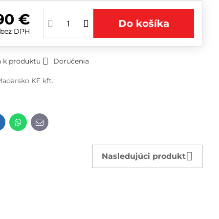
90 €
Do košíka
€
bez DPH
 k produktu
Doručenia
aďarsko KF kft.
t
LinkedIn
WhatsApp
E-
mail
Nasledujúci produkt