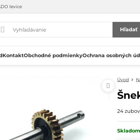
DO levice
Hľadať
d
Kontakt
Obchodné podmienky
Ochrana osobných úd
Úvod
N
Šnek
24 zubov
Sklado