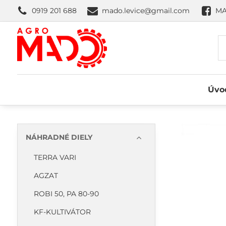
0919 201 688
mado.levice@gmail.com
MA
Úvo
NÁHRADNÉ DIELY
TERRA VARI
AGZAT
ROBI 50, PA 80-90
KF-KULTIVÁTOR