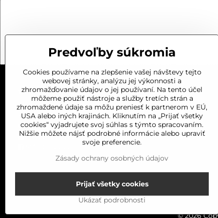
Predvoľby súkromia
Cookies používame na zlepšenie vašej návštevy tejto
webovej stránky, analýzu jej výkonnosti a
KONTAKT
zhromažďovanie údajov o jej používaní. Na tento účel
môžeme použiť nástroje a služby tretích strán a
Kalnická cesta 1
zhromaždené údaje sa môžu preniesť k partnerom v EÚ,
USA alebo iných krajinách. Kliknutím na „Prijať všetky
934 01 LEVICE
cookies“ vyjadrujete svoj súhlas s týmto spracovaním.
0919 201 688
Nižšie môžete nájsť podrobné informácie alebo upraviť
mado.levice@gmail.com
svoje preferencie.
MADO Levice
Zásady ochrany osobných údajov
Prijať všetky cookies
Ukázať podrobnosti
©
2026
Copy