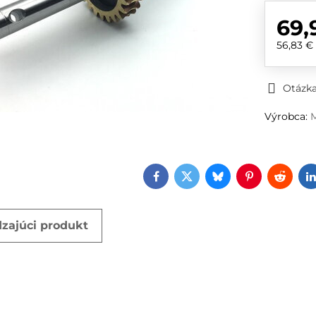
69,
56,83 
Otázka
Výrobca:
M
Facebook
Twitter
Bluesky
Pinterest
Reddi
zajúci produkt