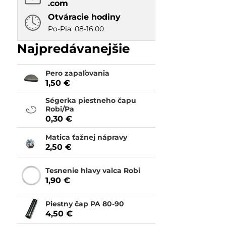
.com
Otváracie hodiny
Po-Pia: 08-16:00
Najpredávanejšie
Pero zapaľovania
1,50 €
Ségerka piestneho čapu
Robi/Pa
0,30 €
Matica ťažnej nápravy
2,50 €
Tesnenie hlavy valca Robi
1,90 €
Piestny čap PA 80-90
4,50 €