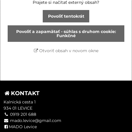
Prajete si načítať externý obsah?
Povoliť tentokrát
Povoliť a zapamätať - súhlas s druhom cookie:
Funkčné
Otvoriť obsah v novom okne
KONTAKT
Kalnická cesta 1
934 01 LEVICE
0919 201 688
mado.levice@gmail.com
MADO Levice