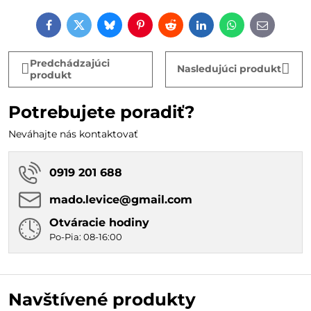
Facebook
Twitter
Bluesky
Pinterest
Reddit
LinkedIn
WhatsApp
E-
mail
Predchádzajúci
Nasledujúci produkt
produkt
Potrebujete poradiť?
Neváhajte nás kontaktovať
0919 201 688
mado​.levice​@gmail​.com
Otváracie hodiny
Po-Pia: 08-16:00
Navštívené produkty