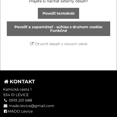
Prajete si načítať externý obsah?
Povoliť tentokrát
Povoliť a zapamätať - súhlas s druhom cookie:
Funkčné
Otvoriť obsah v novom okne
KONTAKT
Kalnická cesta 1
934 01 LEVICE
0919 201 688
mado.levice@gmail.com
MADO Levice