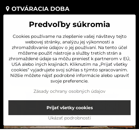
OTVÁRACIA DOBA
PONDELOK 8:00-16:00
Predvoľby súkromia
UTOROK 8:00-16:00
STREDA 8:00-16:00
Cookies používame na zlepšenie vašej návštevy tejto
ŠTVRTOK 8:00-16:00
webovej stránky, analýzu jej výkonnosti a
PIATOK 8:00-16:00
zhromažďovanie údajov o jej používaní. Na tento účel
SOBOTA 8:00-11:30
môžeme použiť nástroje a služby tretích strán a
zhromaždené údaje sa môžu preniesť k partnerom v EÚ,
USA alebo iných krajinách. Kliknutím na „Prijať všetky
cookies“ vyjadrujete svoj súhlas s týmto spracovaním.
Nižšie môžete nájsť podrobné informácie alebo upraviť
svoje preferencie.
Zásady ochrany osobných údajov
Prijať všetky cookies
Ukázať podrobnosti