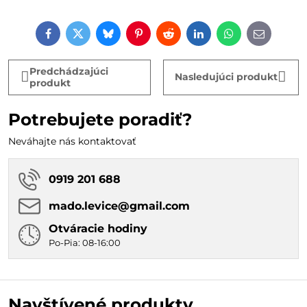
Facebook
Twitter
Bluesky
Pinterest
Reddit
LinkedIn
WhatsApp
E-
mail
Predchádzajúci
Nasledujúci produkt
produkt
Potrebujete poradiť?
Neváhajte nás kontaktovať
0919 201 688
mado​.levice​@gmail​.com
Otváracie hodiny
Po-Pia: 08-16:00
Navštívené produkty