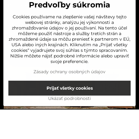
Predvoľby súkromia
UTOROK 8:00-16:00
STREDA 8:00-16:00
Cookies používame na zlepšenie vašej návštevy tejto
ŠTVRTOK 8:00-16:00
webovej stránky, analýzu jej výkonnosti a
PIATOK 8:00-16:00
zhromažďovanie údajov o jej používaní. Na tento účel
SOBOTA 8:00-11:30
môžeme použiť nástroje a služby tretích strán a
zhromaždené údaje sa môžu preniesť k partnerom v EÚ,
USA alebo iných krajinách. Kliknutím na „Prijať všetky
cookies“ vyjadrujete svoj súhlas s týmto spracovaním.
Nižšie môžete nájsť podrobné informácie alebo upraviť
svoje preferencie.
Zásady ochrany osobných údajov
Prijať všetky cookies
Ukázať podrobnosti
Do košíka
©
2026
Copyright
Predvoľby súkromia
Zásady ochrany osobných údajov
Stav objednávky