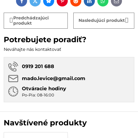
Facebook
Twitter
Bluesky
Pinterest
Reddit
LinkedIn
WhatsApp
E-
mail
Predchádzajúci
Nasledujúci produkt
produkt
Potrebujete poradiť?
Neváhajte nás kontaktovať
0919 201 688
mado​.levice​@gmail​.com
Otváracie hodiny
Po-Pia: 08-16:00
Navštívené produkty