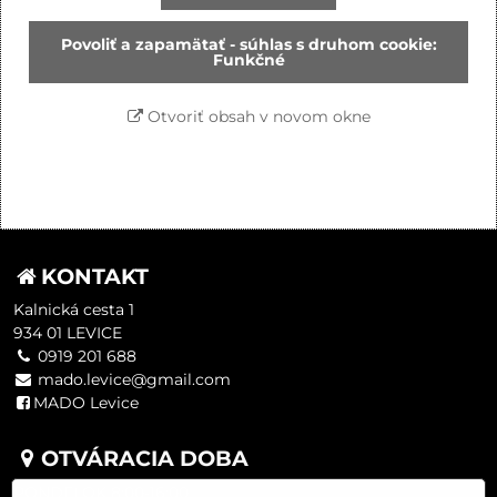
Povoliť a zapamätať - súhlas s druhom cookie:
Funkčné
Otvoriť obsah v novom okne
KONTAKT
Kalnická cesta 1
934 01 LEVICE
0919 201 688
mado.levice@gmail.com
MADO Levice
OTVÁRACIA DOBA
PONDELOK 8:00-16:00