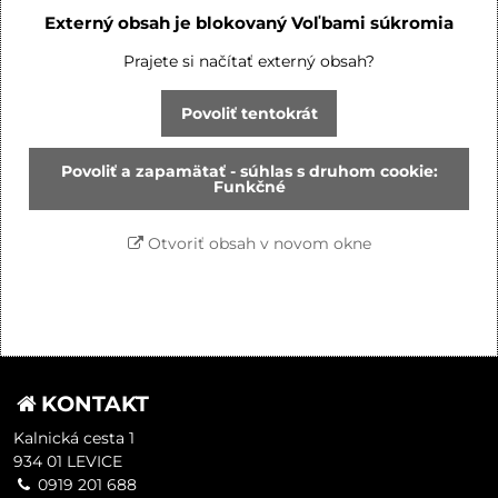
Externý obsah je blokovaný Voľbami súkromia
Prajete si načítať externý obsah?
Povoliť tentokrát
Povoliť a zapamätať - súhlas s druhom cookie:
Funkčné
Otvoriť obsah v novom okne
KONTAKT
Kalnická cesta 1
934 01 LEVICE
0919 201 688