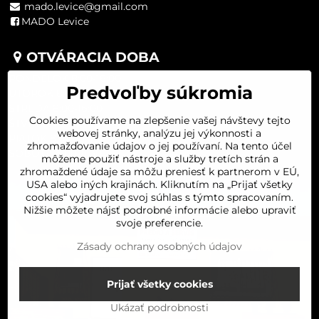
mado.levice@gmail.com
MADO Levice
OTVÁRACIA DOBA
PONDELOK 8:00-16:00
Predvoľby súkromia
UTOROK 8:00-16:00
STREDA 8:00-16:00
Cookies používame na zlepšenie vašej návštevy tejto
ŠTVRTOK 8:00-16:00
webovej stránky, analýzu jej výkonnosti a
PIATOK 8:00-16:00
zhromažďovanie údajov o jej používaní. Na tento účel
SOBOTA 8:00-11:30
môžeme použiť nástroje a služby tretích strán a
zhromaždené údaje sa môžu preniesť k partnerom v EÚ,
USA alebo iných krajinách. Kliknutím na „Prijať všetky
cookies“ vyjadrujete svoj súhlas s týmto spracovaním.
Nižšie môžete nájsť podrobné informácie alebo upraviť
svoje preferencie.
Zásady ochrany osobných údajov
Prijať všetky cookies
Ukázať podrobnosti