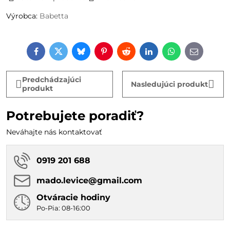
Výrobca:
Babetta
Facebook
Twitter
Bluesky
Pinterest
Reddit
LinkedIn
WhatsApp
E-
mail
Predchádzajúci
Nasledujúci produkt
produkt
Potrebujete poradiť?
Neváhajte nás kontaktovať
0919 201 688
mado​.levice​@gmail​.com
Otváracie hodiny
Po-Pia: 08-16:00