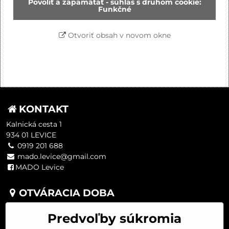
Povoliť a zapamätať - súhlas s druhom cookie:
Funkčné
Otvoriť obsah v novom okne
KONTAKT
Kalnická cesta 1
934 01 LEVICE
0919 201 688
mado.levice@gmail.com
MADO Levice
OTVÁRACIA DOBA
PONDELOK 8:00-16:00
Predvoľby súkromia
UTOROK 8:00-16:00