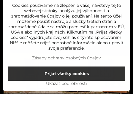
STREDA 8:00-16:00
Cookies používame na zlepšenie vašej návštevy tejto
ŠTVRTOK 8:00-16:00
webovej stránky, analýzu jej výkonnosti a
PIATOK 8:00-16:00
zhromažďovanie údajov o jej používaní. Na tento účel
SOBOTA 8:00-11:30
môžeme použiť nástroje a služby tretích strán a
zhromaždené údaje sa môžu preniesť k partnerom v EÚ,
USA alebo iných krajinách. Kliknutím na „Prijať všetky
cookies“ vyjadrujete svoj súhlas s týmto spracovaním.
Nižšie môžete nájsť podrobné informácie alebo upraviť
svoje preferencie.
Zásady ochrany osobných údajov
Prijať všetky cookies
Ukázať podrobnosti
Do košíka
©
2026
Copyright
Predvoľby súkromia
Zásady ochrany osobných údajov
Stav objednávky
Vytvorené pomocou:
BiznisWeb.sk