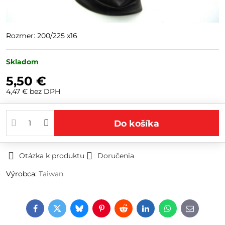
Rozmer: 200/225 x16
Skladom
5,50 €
4,47 €
bez DPH
Do košíka
Otázka k produktu
Doručenia
Výrobca:
Taiwan
Facebook
Twitter
Bluesky
Pinterest
Reddit
LinkedIn
WhatsApp
E-
mail