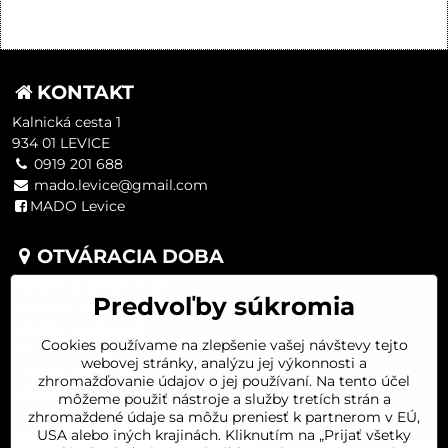
KONTAKT
Kalnická cesta 1
934 01 LEVICE
0919 201 688
mado.levice@gmail.com
MADO Levice
OTVÁRACIA DOBA
PONDELOK 8:00-16:00
Predvoľby súkromia
UTOROK 8:00-16:00
STREDA 8:00-16:00
Cookies používame na zlepšenie vašej návštevy tejto
ŠTVRTOK 8:00-16:00
webovej stránky, analýzu jej výkonnosti a
PIATOK 8:00-16:00
zhromažďovanie údajov o jej používaní. Na tento účel
SOBOTA 8:00-11:30
môžeme použiť nástroje a služby tretích strán a
zhromaždené údaje sa môžu preniesť k partnerom v EÚ,
USA alebo iných krajinách. Kliknutím na „Prijať všetky