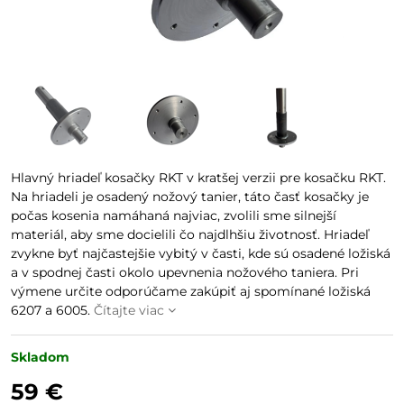
Hlavný hriadeľ kosačky RKT v kratšej verzii pre kosačku RKT.
Na hriadeli je osadený nožový tanier, táto časť kosačky je
počas kosenia namáhaná najviac, zvolili sme silnejší
materiál, aby sme docielili čo najdlhšiu životnosť. Hriadeľ
zvykne byť najčastejšie vybitý v časti, kde sú osadené ložiská
a v spodnej časti okolo upevnenia nožového taniera. Pri
výmene určite odporúčame zakúpiť aj spomínané ložiská
6207 a 6005.
Čítajte viac
Skladom
59 €