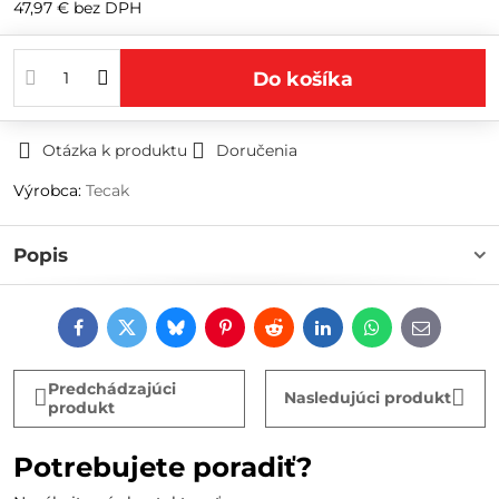
47,97 €
bez DPH
Do košíka
Otázka k produktu
Doručenia
Výrobca:
Tecak
Popis
Facebook
Twitter
Bluesky
Pinterest
Reddit
LinkedIn
WhatsApp
E-
mail
Predchádzajúci
Nasledujúci produkt
produkt
Potrebujete poradiť?