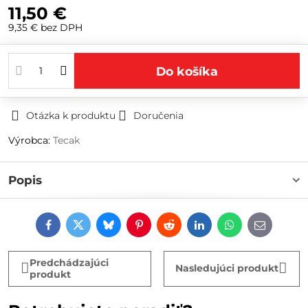
11,50 €
9,35 €
bez DPH
Do košíka
Otázka k produktu
Doručenia
Výrobca:
Tecak
Popis
Facebook
Twitter
Bluesky
Pinterest
Reddit
LinkedIn
WhatsApp
E-
mail
Predchádzajúci
Nasledujúci produkt
produkt