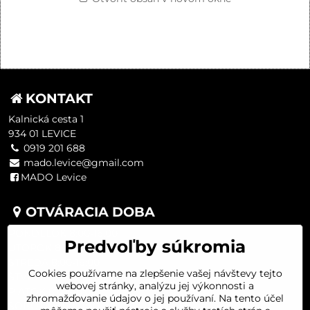
KONTAKT
Kalnická cesta 1
934 01 LEVICE
0919 201 688
mado.levice@gmail.com
MADO Levice
OTVÁRACIA DOBA
PONDELOK 8:00-16:00
Predvoľby súkromia
UTOROK 8:00-16:00
STREDA 8:00-16:00
Cookies používame na zlepšenie vašej návštevy tejto
ŠTVRTOK 8:00-16:00
webovej stránky, analýzu jej výkonnosti a
PIATOK 8:00-16:00
zhromažďovanie údajov o jej používaní. Na tento účel
SOBOTA 8:00-11:30