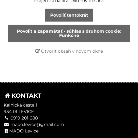
Prajete si načítať externý obsah?
Povoliť tentokrát
Povoliť a zapamätať - súhlas s druhom cookie:
Funkčné
Otvoriť obsah v novom okne
KONTAKT
Kalnická cesta 1
934 01 LEVICE
0919 201 688
mado.levice@gmail.com
MADO Levice