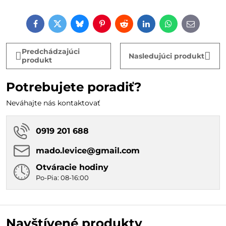
Facebook
Twitter
Bluesky
Pinterest
Reddit
LinkedIn
WhatsApp
E-
mail
Predchádzajúci
Nasledujúci produkt
produkt
Potrebujete poradiť?
Neváhajte nás kontaktovať
0919 201 688
mado​.levice​@gmail​.com
Otváracie hodiny
Po-Pia: 08-16:00
Navštívené produkty