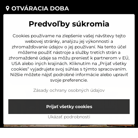
OTVÁRACIA DOBA
PONDELOK 8:00-16:00
Predvoľby súkromia
UTOROK 8:00-16:00
STREDA 8:00-16:00
Cookies používame na zlepšenie vašej návštevy tejto
ŠTVRTOK 8:00-16:00
webovej stránky, analýzu jej výkonnosti a
PIATOK 8:00-16:00
zhromažďovanie údajov o jej používaní. Na tento účel
SOBOTA 8:00-11:30
môžeme použiť nástroje a služby tretích strán a
zhromaždené údaje sa môžu preniesť k partnerom v EÚ,
USA alebo iných krajinách. Kliknutím na „Prijať všetky
cookies“ vyjadrujete svoj súhlas s týmto spracovaním.
Nižšie môžete nájsť podrobné informácie alebo upraviť
svoje preferencie.
Zásady ochrany osobných údajov
Prijať všetky cookies
Ukázať podrobnosti