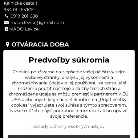
Kalnická cesta 1
934 01 LEVICE
0919 201 688
mado.levice@gmail.com
MADO Levice
OTVÁRACIA DOBA
PONDELOK 8:00-16:00
Predvoľby súkromia
UTOROK 8:00-16:00
STREDA 8:00-16:00
Cookies používame na zlepšenie vašej návštevy tejto
ŠTVRTOK 8:00-16:00
webovej stránky, analýzu jej výkonnosti a
PIATOK 8:00-16:00
zhromažďovanie údajov o jej používaní. Na tento účel
SOBOTA 8:00-11:30
môžeme použiť nástroje a služby tretích strán a
zhromaždené údaje sa môžu preniesť k partnerom v EÚ,
USA alebo iných krajinách. Kliknutím na „Prijať všetky
cookies“ vyjadrujete svoj súhlas s týmto spracovaním.
Nižšie môžete nájsť podrobné informácie alebo upraviť
svoje preferencie.
Zásady ochrany osobných údajov