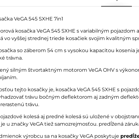
sačka VeGA 545 SXHE 7in1
rová kosačka VeGA 545 SXHE s variabilným pojazdom a 
á vo vyššej strednej triede kosačiek svojim kvalitným sp
kosačka so záberom 54 cm s vysokou kapacitou kosenia
ké trávna.
tený silným štvortaktným motorom VeGA OHV s výkonom 
bíjaním.
sťou tejto kosačky je, kosačka VeGA 545 SXHE s pojazdo
hadzovať trávu bočným deflektorom aj zadným deflekto
rerastenú trávu.
ojazdové kolesá aj predné kolesá sú uložené v obojstran
 je u značky VeGA tiež samozrejmosťou. predĺžená záruka
podmienok výrobcu sa na kosačky VeGA poskytuje
predĺž