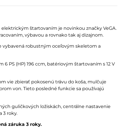
elektrickým štartovaním je novinkou značky VeGA.
racovaním, výbavou a rovnako tak aj dizajnom.
 je vybavená robustným oceľovým skeletom a
6 PS (HP) 196 ccm, batériovým štartovaním s 12 V
m vie zbierať pokosenú trávu do koša, mulčuje
rom von. Tieto posledné funkcie sa používajú
ných guličkových ložiskách, centrálne nastavenie
 3 roky.
ená záruka 3 roky.