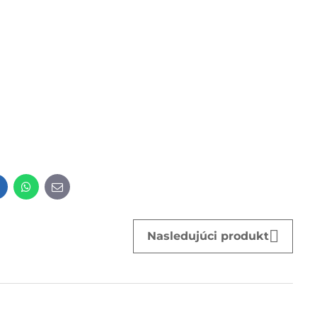
t
LinkedIn
WhatsApp
E-
mail
Nasledujúci produkt