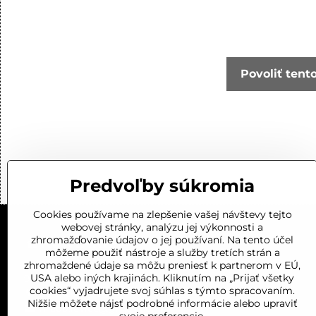
Povoliť tent
Predvoľby súkromia
Cookies používame na zlepšenie vašej návštevy tejto
webovej stránky, analýzu jej výkonnosti a
zhromažďovanie údajov o jej používaní. Na tento účel
KONTAKT
môžeme použiť nástroje a služby tretích strán a
Kalnická cesta 1
zhromaždené údaje sa môžu preniesť k partnerom v EÚ,
USA alebo iných krajinách. Kliknutím na „Prijať všetky
934 01 LEVICE
cookies“ vyjadrujete svoj súhlas s týmto spracovaním.
0919 201 688
Nižšie môžete nájsť podrobné informácie alebo upraviť
mado.levice@gmail.com