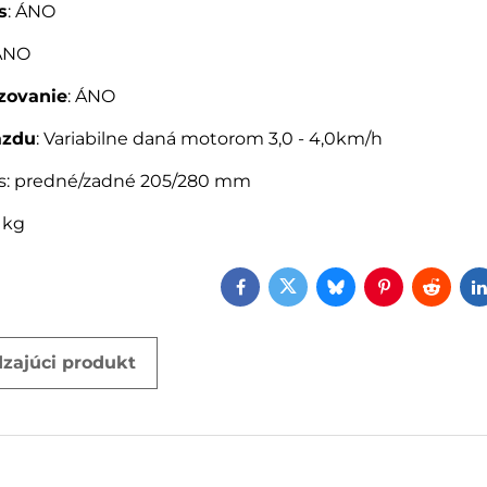
s
: ÁNO
 ÁNO
zovanie
: ÁNO
azdu
: Variabilne daná motorom 3,0 - 4,0km/h
es: predné/zadné 205/280 mm
9 kg
Facebook
Twitter
Bluesky
Pinterest
Reddi
zajúci produkt