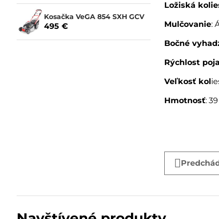
Ložiská kolie
Kosačka VeGA 854 SXH GCV
Mulčovanie
:
495 €
Bočné vyhad
Rýchlost poj
Veľkosť kol
i
Hmotnosť
: 3
Predchád
Navštívené produkty