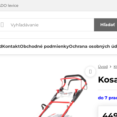
DO levice
Hľadať
d
Kontakt
Obchodné podmienky
Ochrana osobných úd
Úvod
K
Kos
do 7 pra
44