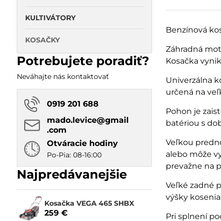
KULTIVÁTORY
Benzínová ko
KOSAČKY
Záhradná moto
Potrebujete poradiť?
Kosačka vynik
Neváhajte nás kontaktovať
Univerzálna 
určená na veľ
0919 201 688
Pohon je zais
mado​.levice​@gmail​
batériou s do
.com
Veľkou predno
Otváracie hodiny
alebo môže vy
Po-Pia: 08-16:00
prevažne na p
Najpredávanejšie
Veľké zadné p
výšky kosenia
Kosačka VEGA 465 SHBX
259 €
Pri splnení 