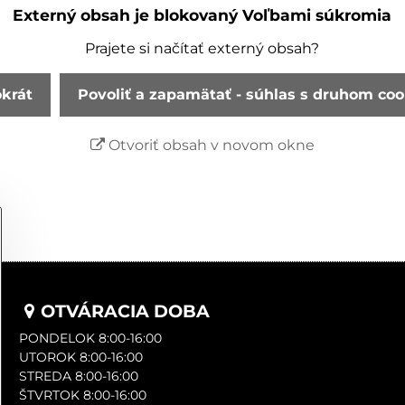
Externý obsah je blokovaný Voľbami súkromia
Prajete si načítať externý obsah?
okrát
Povoliť a zapamätať - súhlas s druhom co
Otvoriť obsah v novom okne
OTVÁRACIA DOBA
PONDELOK 8:00-16:00
UTOROK 8:00-16:00
STREDA 8:00-16:00
ŠTVRTOK 8:00-16:00