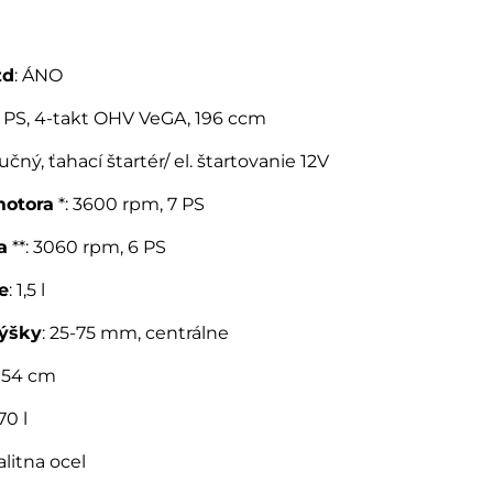
zd
: ÁNO
7 PS, 4-takt OHV VeGA, 196 ccm
ručný, ťahací štartér/ el. štartovanie 12V
motora
*: 3600 rpm, 7 PS
a
**: 3060 rpm, 6 PS
e
: 1,5 l
výšky
: 25-75 mm, centrálne
: 54 cm
 70 l
alitna ocel