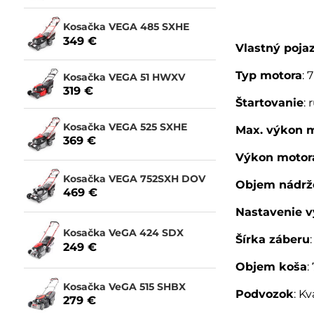
Kosačka VEGA 485 SXHE
349 €
Vlastný poja
Typ motora
: 
Kosačka VEGA 51 HWXV
319 €
Štartovanie
: 
Kosačka VEGA 525 SXHE
Max. výkon 
369 €
Výkon motor
Kosačka VEGA 752SXH DOV
Objem nádrž
469 €
Nastavenie 
Kosačka VeGA 424 SDX
Šírka záberu
249 €
Objem koša
:
Kosačka VeGA 515 SHBX
Podvozok
: Kv
279 €