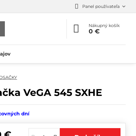
Panel používateľa
Nákupný košík
0 €
ajov
OSAČKY
ačka VeGA 545 SXHE
covných dní
9 €