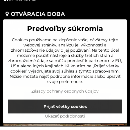
OTVÁRACIA DOBA
PONDELOK 8:00-16:00
Predvoľby súkromia
UTOROK 8:00-16:00
STREDA 8:00-16:00
Cookies používame na zlepšenie vašej návštevy tejto
ŠTVRTOK 8:00-16:00
webovej stránky, analýzu jej výkonnosti a
PIATOK 8:00-16:00
zhromažďovanie údajov o jej používaní. Na tento účel
SOBOTA 8:00-11:30
môžeme použiť nástroje a služby tretích strán a
zhromaždené údaje sa môžu preniesť k partnerom v EÚ,
USA alebo iných krajinách. Kliknutím na „Prijať všetky
cookies“ vyjadrujete svoj súhlas s týmto spracovaním.
Nižšie môžete nájsť podrobné informácie alebo upraviť
svoje preferencie.
Zásady ochrany osobných údajov
Prijať všetky cookies
Ukázať podrobnosti