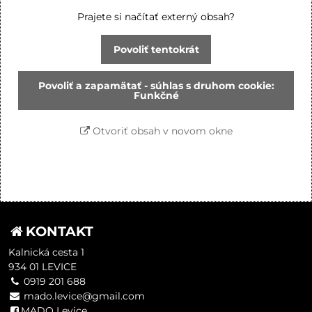
Prajete si načítať externý obsah?
Povoliť tentokrát
Povoliť a zapamätať - súhlas s druhom cookie:
Funkčné
Otvoriť obsah v novom okne
KONTAKT
Kalnická cesta 1
934 01 LEVICE
0919 201 688
mado.levice@gmail.com
MADO Levice