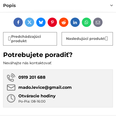
Popis
Facebook
Twitter
Bluesky
Pinterest
Reddit
LinkedIn
WhatsApp
E-
mail
Predchádzajúci
Nasledujúci produkt
produkt
Potrebujete poradiť?
Neváhajte nás kontaktovať
0919 201 688
mado​.levice​@gmail​.com
Otváracie hodiny
Po-Pia: 08-16:00