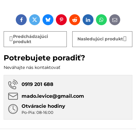
Facebook
Twitter
Bluesky
Pinterest
Reddit
LinkedIn
WhatsApp
E-
mail
Predchádzajúci
Nasledujúci produkt
produkt
Potrebujete poradiť?
Neváhajte nás kontaktovať
0919 201 688
mado​.levice​@gmail​.com
Otváracie hodiny
Po-Pia: 08-16:00