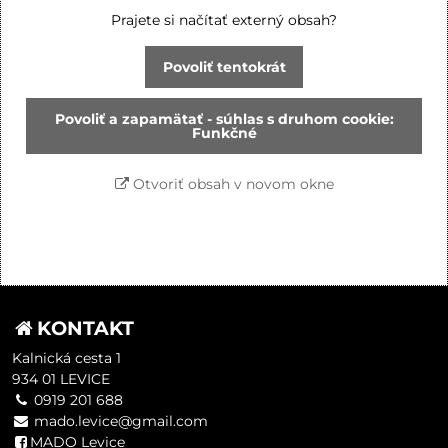
Prajete si načítať externý obsah?
Povoliť tentokrát
Povoliť a zapamätať - súhlas s druhom cookie:
Funkčné
Otvoriť obsah v novom okne
KONTAKT
Kalnická cesta 1
934 01 LEVICE
0919 201 688
mado.levice@gmail.com
MADO Levice