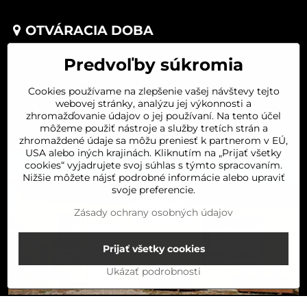
OTVÁRACIA DOBA
PONDELOK 8:00-16:00
Predvoľby súkromia
UTOROK 8:00-16:00
STREDA 8:00-16:00
Cookies používame na zlepšenie vašej návštevy tejto
ŠTVRTOK 8:00-16:00
webovej stránky, analýzu jej výkonnosti a
PIATOK 8:00-16:00
zhromažďovanie údajov o jej používaní. Na tento účel
SOBOTA 8:00-11:30
môžeme použiť nástroje a služby tretích strán a
zhromaždené údaje sa môžu preniesť k partnerom v EÚ,
USA alebo iných krajinách. Kliknutím na „Prijať všetky
cookies“ vyjadrujete svoj súhlas s týmto spracovaním.
Nižšie môžete nájsť podrobné informácie alebo upraviť
svoje preferencie.
Zásady ochrany osobných údajov
Prijať všetky cookies
Ukázať podrobnosti