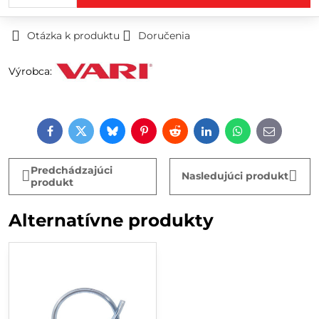
Otázka k produktu
Doručenia
Výrobca:
Facebook
Twitter
Bluesky
Pinterest
Reddit
LinkedIn
WhatsApp
E-
mail
Predchádzajúci
Nasledujúci produkt
produkt
Alternatívne produkty