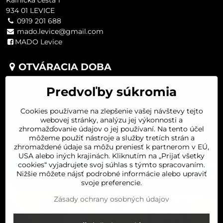
Kalnická cesta 1
934 01 LEVICE
0919 201 688
mado.levice@gmail.com
MADO Levice
OTVÁRACIA DOBA
PONDELOK 8:00-16:00
Predvoľby súkromia
UTOROK 8:00-16:00
STREDA 8:00-16:00
Cookies používame na zlepšenie vašej návštevy tejto
ŠTVRTOK 8:00-16:00
webovej stránky, analýzu jej výkonnosti a
PIATOK 8:00-16:00
zhromažďovanie údajov o jej používaní. Na tento účel
SOBOTA 8:00-11:30
môžeme použiť nástroje a služby tretích strán a
zhromaždené údaje sa môžu preniesť k partnerom v EÚ,
USA alebo iných krajinách. Kliknutím na „Prijať všetky
cookies“ vyjadrujete svoj súhlas s týmto spracovaním.
Nižšie môžete nájsť podrobné informácie alebo upraviť
svoje preferencie.
Zásady ochrany osobných údajov