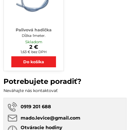
Palivová hadička
Dĺžka-1meter.
Skladom
2 €
1,63 €
bez DPH
Do košíka
Potrebujete poradiť?
Neváhajte nás kontaktovať
0919 201 688
mado​.levice​@gmail​.com
Otváracie hodiny