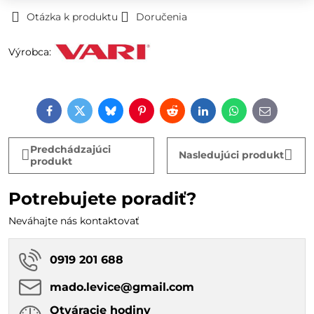
Otázka k produktu
Doručenia
Výrobca:
Facebook
Twitter
Bluesky
Pinterest
Reddit
LinkedIn
WhatsApp
E-
mail
Predchádzajúci
Nasledujúci produkt
produkt
Potrebujete poradiť?
Neváhajte nás kontaktovať
0919 201 688
mado​.levice​@gmail​.com
Otváracie hodiny