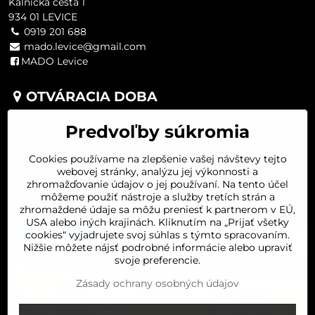
Kalnická cesta 1
934 01 LEVICE
0919 201 688
mado.levice@gmail.com
MADO Levice
OTVÁRACIA DOBA
PONDELOK 8:00-16:00
Predvoľby súkromia
UTOROK 8:00-16:00
STREDA 8:00-16:00
Cookies používame na zlepšenie vašej návštevy tejto
ŠTVRTOK 8:00-16:00
webovej stránky, analýzu jej výkonnosti a
PIATOK 8:00-16:00
zhromažďovanie údajov o jej používaní. Na tento účel
SOBOTA 8:00-11:30
môžeme použiť nástroje a služby tretích strán a
zhromaždené údaje sa môžu preniesť k partnerom v EÚ,
USA alebo iných krajinách. Kliknutím na „Prijať všetky
cookies“ vyjadrujete svoj súhlas s týmto spracovaním.
Nižšie môžete nájsť podrobné informácie alebo upraviť
svoje preferencie.
Zásady ochrany osobných údajov