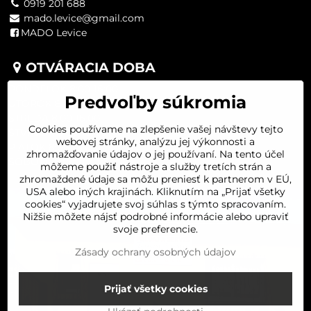
0919 201 688
mado.levice@gmail.com
MADO Levice
OTVÁRACIA DOBA
PONDELOK 8:00-16:00
Predvoľby súkromia
UTOROK 8:00-16:00
STREDA 8:00-16:00
Cookies používame na zlepšenie vašej návštevy tejto
ŠTVRTOK 8:00-16:00
webovej stránky, analýzu jej výkonnosti a
PIATOK 8:00-16:00
zhromažďovanie údajov o jej používaní. Na tento účel
SOBOTA 8:00-11:30
môžeme použiť nástroje a služby tretích strán a
zhromaždené údaje sa môžu preniesť k partnerom v EÚ,
USA alebo iných krajinách. Kliknutím na „Prijať všetky
cookies“ vyjadrujete svoj súhlas s týmto spracovaním.
Nižšie môžete nájsť podrobné informácie alebo upraviť
svoje preferencie.
Zásady ochrany osobných údajov
Prijať všetky cookies