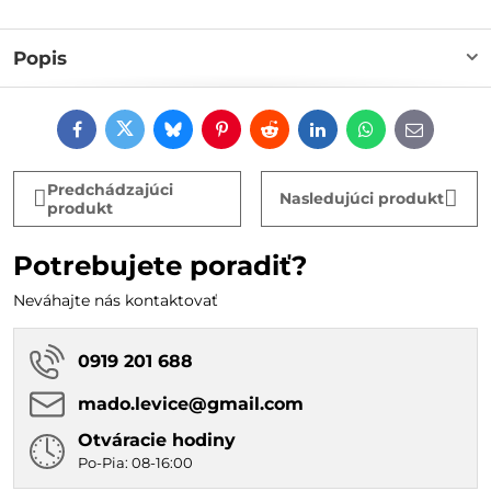
Popis
Facebook
Twitter
Bluesky
Pinterest
Reddit
LinkedIn
WhatsApp
E-
mail
Predchádzajúci
Nasledujúci produkt
produkt
Potrebujete poradiť?
Neváhajte nás kontaktovať
0919 201 688
mado​.levice​@gmail​.com
Otváracie hodiny
Po-Pia: 08-16:00