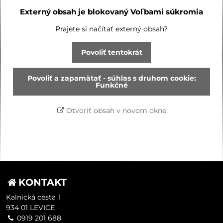
Externý obsah je blokovaný Voľbami súkromia
Prajete si načítať externý obsah?
Povoliť tentokrát
Povoliť a zapamätať - súhlas s druhom cookie:
Funkčné
Otvoriť obsah v novom okne
KONTAKT
Kalnická cesta 1
934 01 LEVICE
0919 201 688