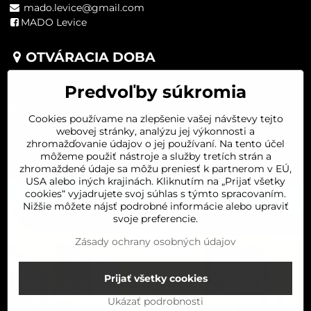
mado.levice@gmail.com
MADO Levice
OTVÁRACIA DOBA
PONDELOK 8:00-16:00
Predvoľby súkromia
UTOROK 8:00-16:00
STREDA 8:00-16:00
Cookies používame na zlepšenie vašej návštevy tejto
ŠTVRTOK 8:00-16:00
webovej stránky, analýzu jej výkonnosti a
PIATOK 8:00-16:00
zhromažďovanie údajov o jej používaní. Na tento účel
SOBOTA 8:00-11:30
môžeme použiť nástroje a služby tretích strán a
zhromaždené údaje sa môžu preniesť k partnerom v EÚ,
USA alebo iných krajinách. Kliknutím na „Prijať všetky
cookies“ vyjadrujete svoj súhlas s týmto spracovaním.
Nižšie môžete nájsť podrobné informácie alebo upraviť
svoje preferencie.
Zásady ochrany osobných údajov
Prijať všetky cookies
Ukázať podrobnosti