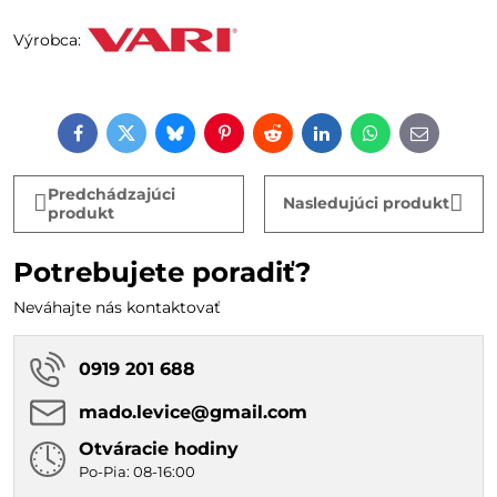
Výrobca:
Facebook
Twitter
Bluesky
Pinterest
Reddit
LinkedIn
WhatsApp
E-
mail
Predchádzajúci
Nasledujúci produkt
produkt
Potrebujete poradiť?
Neváhajte nás kontaktovať
0919 201 688
mado​.levice​@gmail​.com
Otváracie hodiny
Po-Pia: 08-16:00