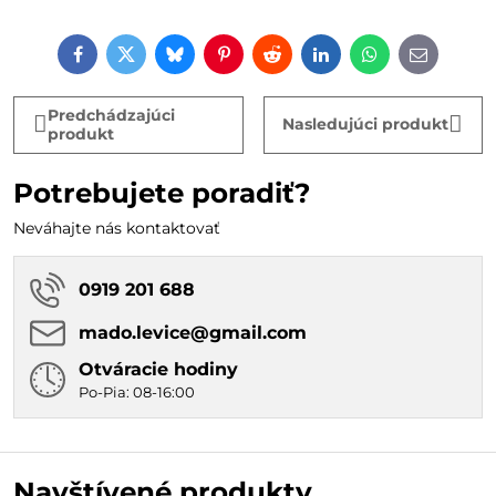
Facebook
Twitter
Bluesky
Pinterest
Reddit
LinkedIn
WhatsApp
E-
mail
Predchádzajúci
Nasledujúci produkt
produkt
Potrebujete poradiť?
Neváhajte nás kontaktovať
0919 201 688
mado​.levice​@gmail​.com
Otváracie hodiny
Po-Pia: 08-16:00
Navštívené produkty