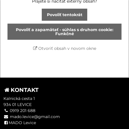
Prajete si načítať externý obsah?
Povoliť tentokrát
Povoliť a zapamätať - súhlas s druhom cookie:
Funkčné
Otvoriť obsah v novom okne
KONTAKT
Kalnická cesta 1
934 01 LEVICE
0919 201 688
mado.levice@gmail.com
MADO Levice