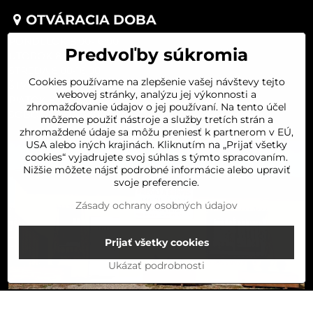
OTVÁRACIA DOBA
PONDELOK 8:00-16:00
Predvoľby súkromia
UTOROK 8:00-16:00
STREDA 8:00-16:00
Cookies používame na zlepšenie vašej návštevy tejto
ŠTVRTOK 8:00-16:00
webovej stránky, analýzu jej výkonnosti a
PIATOK 8:00-16:00
zhromažďovanie údajov o jej používaní. Na tento účel
SOBOTA 8:00-11:30
môžeme použiť nástroje a služby tretích strán a
zhromaždené údaje sa môžu preniesť k partnerom v EÚ,
USA alebo iných krajinách. Kliknutím na „Prijať všetky
cookies“ vyjadrujete svoj súhlas s týmto spracovaním.
Nižšie môžete nájsť podrobné informácie alebo upraviť
svoje preferencie.
Zásady ochrany osobných údajov
Prijať všetky cookies
Ukázať podrobnosti