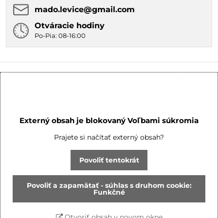
mado​.levice​@gmail​.com
Otváracie hodiny
Po-Pia: 08-16:00
Externý obsah je blokovaný Voľbami súkromia
Prajete si načítať externý obsah?
Povoliť tentokrát
Povoliť a zapamätať - súhlas s druhom cookie:
Funkčné
Otvoriť obsah v novom okne