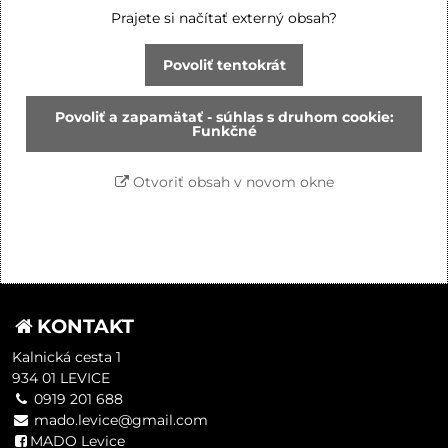
Prajete si načítať externý obsah?
Povoliť tentokrát
Povoliť a zapamätať - súhlas s druhom cookie:
Funkčné
Otvoriť obsah v novom okne
KONTAKT
Kalnická cesta 1
934 01 LEVICE
0919 201 688
mado.levice@gmail.com
MADO Levice