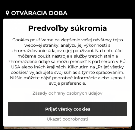
OTVÁRACIA DOBA
PONDELOK 8:00-16:00
Predvoľby súkromia
UTOROK 8:00-16:00
STREDA 8:00-16:00
Cookies používame na zlepšenie vašej návštevy tejto
ŠTVRTOK 8:00-16:00
webovej stránky, analýzu jej výkonnosti a
PIATOK 8:00-16:00
zhromažďovanie údajov o jej používaní. Na tento účel
SOBOTA 8:00-11:30
môžeme použiť nástroje a služby tretích strán a
zhromaždené údaje sa môžu preniesť k partnerom v EÚ,
USA alebo iných krajinách. Kliknutím na „Prijať všetky
cookies“ vyjadrujete svoj súhlas s týmto spracovaním.
Nižšie môžete nájsť podrobné informácie alebo upraviť
svoje preferencie.
Zásady ochrany osobných údajov
Prijať všetky cookies
Ukázať podrobnosti