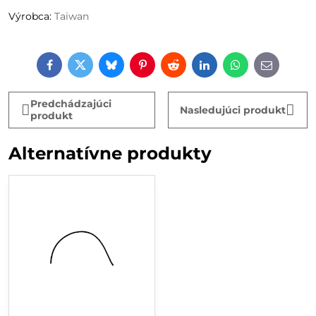
Výrobca:
Taiwan
Facebook
Twitter
Bluesky
Pinterest
Reddit
LinkedIn
WhatsApp
E-
mail
Predchádzajúci
Nasledujúci produkt
produkt
Alternatívne produkty