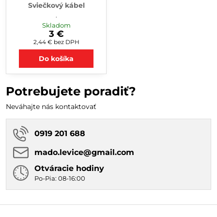
Sviečkový kábel
.
Skladom
3 €
2,44 €
bez DPH
Do košíka
Potrebujete poradiť?
Neváhajte nás kontaktovať
0919 201 688
mado​.levice​@gmail​.com
Otváracie hodiny
Po-Pia: 08-16:00