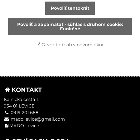
Povoliť tentokrát
Povoliť a zapamätať - súhlas s druhom cookie:
Funkčné
Otvoriť obsah v novom okne
KONTAKT
Kalnická cesta 1
934 01 LEVICE
0919 201 688
mado.levice@gmail.com
MADO Levice