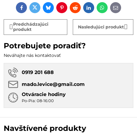
Facebook
Twitter
Bluesky
Pinterest
Reddit
LinkedIn
WhatsApp
E-
mail
Predchádzajúci
Nasledujúci produkt
produkt
Potrebujete poradiť?
Neváhajte nás kontaktovať
0919 201 688
mado​.levice​@gmail​.com
Otváracie hodiny
Po-Pia: 08-16:00
Navštívené produkty