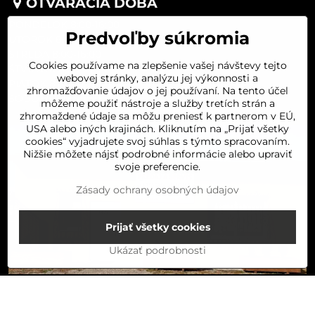
OTVÁRACIA DOBA
PONDELOK 8:00-16:00
Predvoľby súkromia
UTOROK 8:00-16:00
STREDA 8:00-16:00
Cookies používame na zlepšenie vašej návštevy tejto
ŠTVRTOK 8:00-16:00
webovej stránky, analýzu jej výkonnosti a
PIATOK 8:00-16:00
zhromažďovanie údajov o jej používaní. Na tento účel
SOBOTA 8:00-11:30
môžeme použiť nástroje a služby tretích strán a
zhromaždené údaje sa môžu preniesť k partnerom v EÚ,
USA alebo iných krajinách. Kliknutím na „Prijať všetky
cookies“ vyjadrujete svoj súhlas s týmto spracovaním.
Nižšie môžete nájsť podrobné informácie alebo upraviť
svoje preferencie.
Zásady ochrany osobných údajov
Prijať všetky cookies
Ukázať podrobnosti
Do košíka
©
2026
Copyright