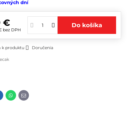
covných dní
 €
Do košíka
 €
bez DPH
 k produktu
Doručenia
Tecak
t
LinkedIn
WhatsApp
E-
mail