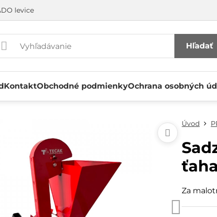
DO levice
Hľadať
d
Kontakt
Obchodné podmienky
Ochrana osobných úd
Úvod
P
Sadz
ťah
Za malot