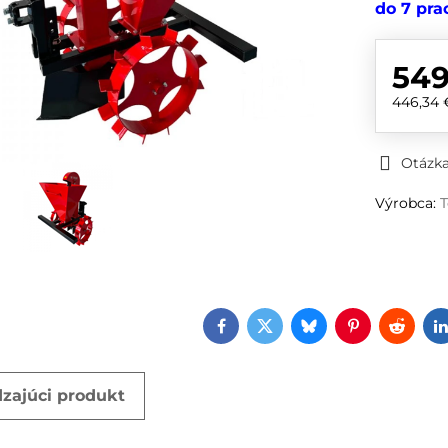
do 7 pra
549
446,34
Otázka
Výrobca:
Facebook
Twitter
Bluesky
Pinterest
Reddi
zajúci produkt