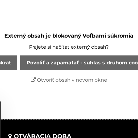
Externý obsah je blokovaný Voľbami súkromia
Prajete si načítať externý obsah?
okrát
Povoliť a zapamätať - súhlas s druhom co
Otvoriť obsah v novom okne
OTVÁRACIA DOBA