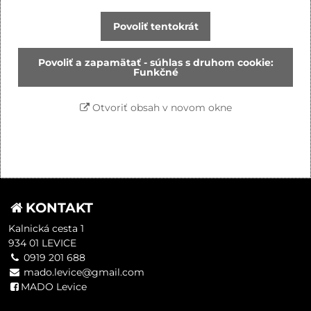
Povoliť tentokrát
Povoliť a zapamätať - súhlas s druhom cookie:
Funkčné
Otvoriť obsah v novom okne
KONTAKT
Kalnická cesta 1
934 01 LEVICE
0919 201 688
mado.levice@gmail.com
MADO Levice