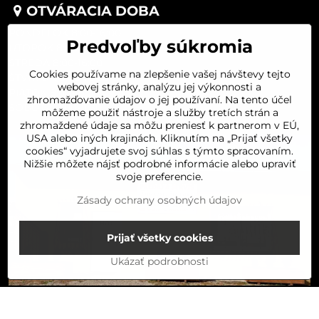
OTVÁRACIA DOBA
PONDELOK 8:00-16:00
Predvoľby súkromia
UTOROK 8:00-16:00
STREDA 8:00-16:00
Cookies používame na zlepšenie vašej návštevy tejto
ŠTVRTOK 8:00-16:00
webovej stránky, analýzu jej výkonnosti a
PIATOK 8:00-16:00
zhromažďovanie údajov o jej používaní. Na tento účel
SOBOTA 8:00-11:30
môžeme použiť nástroje a služby tretích strán a
zhromaždené údaje sa môžu preniesť k partnerom v EÚ,
USA alebo iných krajinách. Kliknutím na „Prijať všetky
cookies“ vyjadrujete svoj súhlas s týmto spracovaním.
Nižšie môžete nájsť podrobné informácie alebo upraviť
svoje preferencie.
Zásady ochrany osobných údajov
Prijať všetky cookies
Ukázať podrobnosti
Do košíka