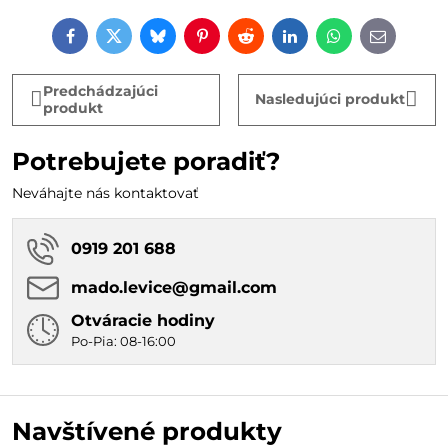
Facebook
Twitter
Bluesky
Pinterest
Reddit
LinkedIn
WhatsApp
E-
mail
Predchádzajúci
Nasledujúci produkt
produkt
Potrebujete poradiť?
Neváhajte nás kontaktovať
0919 201 688
mado​.levice​@gmail​.com
Otváracie hodiny
Po-Pia: 08-16:00
Navštívené produkty