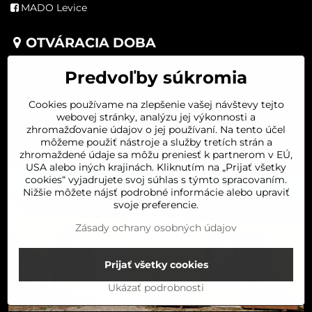
MADO Levice
OTVÁRACIA DOBA
PONDELOK 8:00-16:00
Predvoľby súkromia
UTOROK 8:00-16:00
STREDA 8:00-16:00
Cookies používame na zlepšenie vašej návštevy tejto
ŠTVRTOK 8:00-16:00
webovej stránky, analýzu jej výkonnosti a
PIATOK 8:00-16:00
zhromažďovanie údajov o jej používaní. Na tento účel
SOBOTA 8:00-11:30
môžeme použiť nástroje a služby tretích strán a
zhromaždené údaje sa môžu preniesť k partnerom v EÚ,
USA alebo iných krajinách. Kliknutím na „Prijať všetky
cookies“ vyjadrujete svoj súhlas s týmto spracovaním.
Nižšie môžete nájsť podrobné informácie alebo upraviť
svoje preferencie.
Zásady ochrany osobných údajov
Prijať všetky cookies
Ukázať podrobnosti