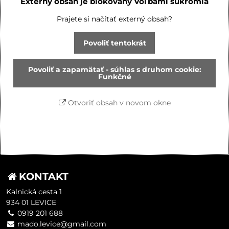
Externý obsah je blokovaný Voľbami súkromia
Prajete si načítať externý obsah?
Povoliť tentokrát
Povoliť a zapamätať - súhlas s druhom cookie:
Funkčné
Otvoriť obsah v novom okne
KONTAKT
Kalnická cesta 1
934 01 LEVICE
0919 201 688
mado.levice@gmail.com