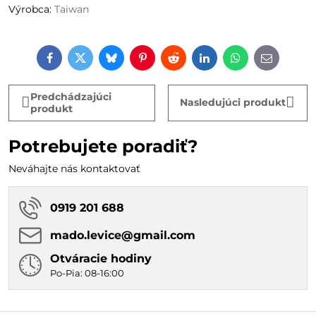
Výrobca:
Taiwan
Facebook
Twitter
Bluesky
Pinterest
Reddit
LinkedIn
WhatsApp
E-
mail
Predchádzajúci
Nasledujúci produkt
produkt
Potrebujete poradiť?
Neváhajte nás kontaktovať
0919 201 688
mado​.levice​@gmail​.com
Otváracie hodiny
Po-Pia: 08-16:00