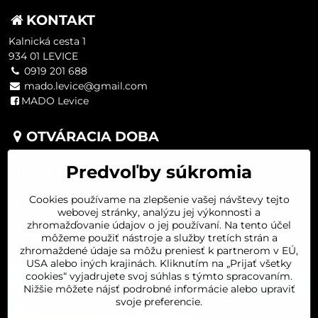
KONTAKT
Kalnická cesta 1
934 01 LEVICE
0919 201 688
mado.levice@gmail.com
MADO Levice
OTVÁRACIA DOBA
PONDELOK 8:00-16:00
Predvoľby súkromia
UTOROK 8:00-16:00
STREDA 8:00-16:00
Cookies používame na zlepšenie vašej návštevy tejto
ŠTVRTOK 8:00-16:00
webovej stránky, analýzu jej výkonnosti a
PIATOK 8:00-16:00
zhromažďovanie údajov o jej používaní. Na tento účel
SOBOTA 8:00-11:30
môžeme použiť nástroje a služby tretích strán a
zhromaždené údaje sa môžu preniesť k partnerom v EÚ,
USA alebo iných krajinách. Kliknutím na „Prijať všetky
cookies“ vyjadrujete svoj súhlas s týmto spracovaním.
Nižšie môžete nájsť podrobné informácie alebo upraviť
svoje preferencie.