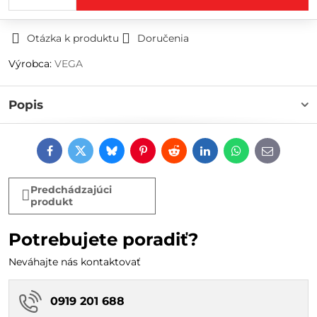
Otázka k produktu
Doručenia
Výrobca:
VEGA
Popis
Facebook
Twitter
Bluesky
Pinterest
Reddit
LinkedIn
WhatsApp
E-
mail
Predchádzajúci
produkt
Potrebujete poradiť?
Neváhajte nás kontaktovať
0919 201 688