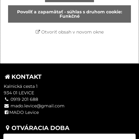
Povoliť a zapamätať - súhlas s druhom cookie:
Funkčné
Otvoriť obsah v novom okne
KONTAKT
Kalnická cesta 1
934 01 LEVICE
0919 201 688
mado.levice@gmail.com
MADO Levice
OTVÁRACIA DOBA
PONDELOK 8:00-16:00