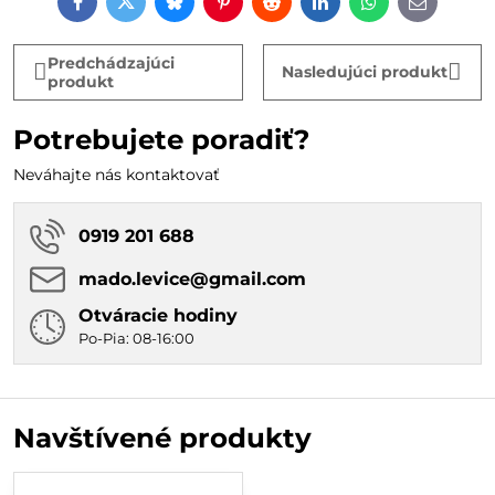
Facebook
Twitter
Bluesky
Pinterest
Reddit
LinkedIn
WhatsApp
E-
mail
Predchádzajúci
Nasledujúci produkt
produkt
Potrebujete poradiť?
Neváhajte nás kontaktovať
0919 201 688
mado​.levice​@gmail​.com
Otváracie hodiny
Po-Pia: 08-16:00
Navštívené produkty