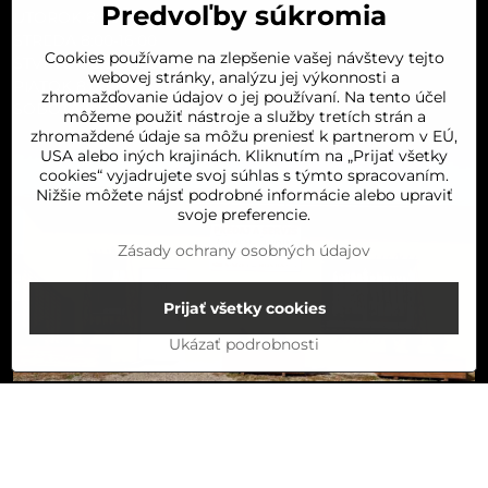
Predvoľby súkromia
UTOROK 8:00-16:00
STREDA 8:00-16:00
Cookies používame na zlepšenie vašej návštevy tejto
ŠTVRTOK 8:00-16:00
webovej stránky, analýzu jej výkonnosti a
PIATOK 8:00-16:00
zhromažďovanie údajov o jej používaní. Na tento účel
SOBOTA 8:00-11:30
môžeme použiť nástroje a služby tretích strán a
zhromaždené údaje sa môžu preniesť k partnerom v EÚ,
USA alebo iných krajinách. Kliknutím na „Prijať všetky
cookies“ vyjadrujete svoj súhlas s týmto spracovaním.
Nižšie môžete nájsť podrobné informácie alebo upraviť
svoje preferencie.
Zásady ochrany osobných údajov
Prijať všetky cookies
Ukázať podrobnosti
Do košíka
©
2026
Copyright
Predvoľby súkromia
Zásady ochrany osobných údajov
Stav objednávky