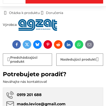
Otázka k produktu
Doručenia
Výrobca:
Facebook
Twitter
Bluesky
Pinterest
Reddit
LinkedIn
WhatsApp
E-
mail
Predchádzajúci
Nasledujúci produkt
produkt
Potrebujete poradiť?
Neváhajte nás kontaktovať
0919 201 688
mado​.levice​@gmail​.com