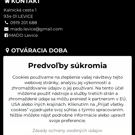
KONTAKT
Kalnická cesta 1
934 01 LEVICE
0919 201 688
mado.levice@gmail.com
MADO Levice
OTVÁRACIA DOBA
PONDELOK 8:00-16:00
Predvoľby súkromia
UTOROK 8:00-16:00
STREDA 8:00-16:00
Cookies používame na zlepšenie vašej návštevy tejto
ŠTVRTOK 8:00-16:00
webovej stránky, analýzu jej výkonnosti a
PIATOK 8:00-16:00
zhromažďovanie údajov o jej používaní. Na tento účel
SOBOTA 8:00-11:30
môžeme použiť nástroje a služby tretích strán a
zhromaždené údaje sa môžu preniesť k partnerom v EÚ,
USA alebo iných krajinách. Kliknutím na „Prijať všetky
cookies“ vyjadrujete svoj súhlas s týmto spracovaním.
Nižšie môžete nájsť podrobné informácie alebo upraviť
svoje preferencie.
Zásady ochrany osobných údajov