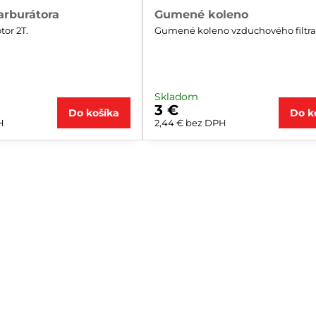
arburátora
Gumené koleno
or 2T.
Gumené koleno vzduchového filtra
Skladom
3 €
Do košíka
Do k
H
2,44 €
bez DPH