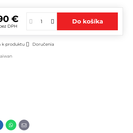
90 €
Do košíka
bez DPH
 k produktu
Doručenia
Taiwan
t
LinkedIn
WhatsApp
E-
mail