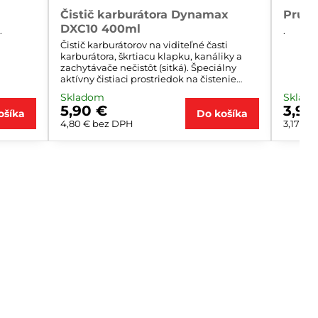
Čistič karburátora Dynamax
Pruži
DXC10 400ml
.
.
Čistič karburátorov na viditeľné časti
karburátora, škrtiacu klapku, kanáliky a
zachytávače nečistôt (sitká). Špeciálny
aktívny čistiaci prostriedok na čistenie
typického znečistenia a usadenín na
Skladom
Sklad
škrtiacej klapke a v sacom priestore.
5,90 €
3,90
ošíka
Zaručuje funkčnosť pohyblivých dielov.
Do košíka
4,80 €
bez DPH
3,17 €
b
Silné rozpúšťacie vlastnosti. Cena za 1 liter
9,75€.