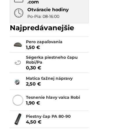
.com
Otváracie hodiny
Po-Pia: 08-16:00
Najpredávanejšie
Pero zapaľovania
1,50 €
Ségerka piestneho čapu
Robi/Pa
0,30 €
Matica ťažnej nápravy
2,50 €
Tesnenie hlavy valca Robi
1,90 €
Piestny čap PA 80-90
4,50 €