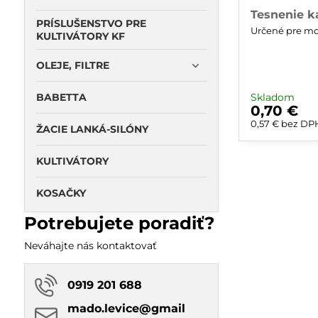
Tesnenie k
PRÍSLUŠENSTVO PRE
Určené pre mot
KULTIVÁTORY KF
OLEJE, FILTRE
BABETTA
Skladom
0,70 €
0,57 €
bez DP
ŽACIE LANKÁ-SILÓNY
KULTIVÁTORY
KOSAČKY
Potrebujete poradiť?
Neváhajte nás kontaktovať
0919 201 688
mado​.levice​@gmail​