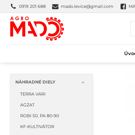
0919 201 688
mado.levice@gmail.com
MA
Úvo
NÁHRADNÉ DIELY
TERRA VARI
AGZAT
ROBI 50, PA 80-90
KF-KULTIVÁTOR