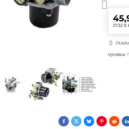
45,
37,32 €
Otázka
Výrobca:
Facebook
Twitter
Bluesky
Pinterest
Reddi