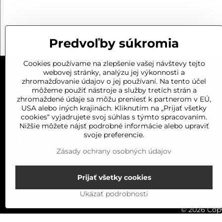
Predvoľby súkromia
Cookies používame na zlepšenie vašej návštevy tejto
webovej stránky, analýzu jej výkonnosti a
KONTAKT
zhromažďovanie údajov o jej používaní. Na tento účel
môžeme použiť nástroje a služby tretích strán a
Kalnická cesta 1
zhromaždené údaje sa môžu preniesť k partnerom v EÚ,
USA alebo iných krajinách. Kliknutím na „Prijať všetky
934 01 LEVICE
cookies“ vyjadrujete svoj súhlas s týmto spracovaním.
0919 201 688
Nižšie môžete nájsť podrobné informácie alebo upraviť
mado.levice@gmail.com
svoje preferencie.
MADO Levice
Zásady ochrany osobných údajov
Prijať všetky cookies
Ukázať podrobnosti
©
2026
Copy