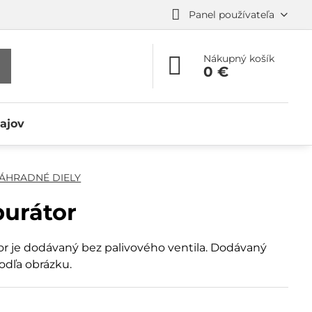
Panel používateľa
Nákupný košík
0 €
ajov
ÁHRADNÉ DIELY
burátor
or je dodávaný bez palivového ventila. Dodávaný
odľa obrázku.
m