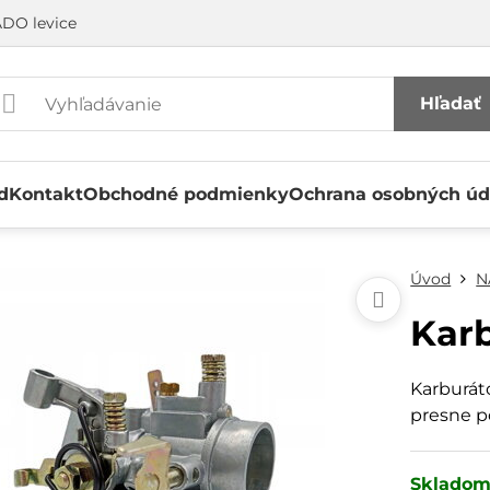
DO levice
Hľadať
d
Kontakt
Obchodné podmienky
Ochrana osobných úd
Úvod
N
Kar
Karburát
presne p
Sklado