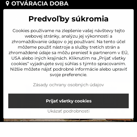
OTVÁRACIA DOBA
PONDELOK 8:00-16:00
Predvoľby súkromia
UTOROK 8:00-16:00
STREDA 8:00-16:00
Cookies používame na zlepšenie vašej návštevy tejto
ŠTVRTOK 8:00-16:00
webovej stránky, analýzu jej výkonnosti a
PIATOK 8:00-16:00
zhromažďovanie údajov o jej používaní. Na tento účel
SOBOTA 8:00-11:30
môžeme použiť nástroje a služby tretích strán a
zhromaždené údaje sa môžu preniesť k partnerom v EÚ,
USA alebo iných krajinách. Kliknutím na „Prijať všetky
cookies“ vyjadrujete svoj súhlas s týmto spracovaním.
Nižšie môžete nájsť podrobné informácie alebo upraviť
svoje preferencie.
Zásady ochrany osobných údajov
Prijať všetky cookies
Ukázať podrobnosti
Do košíka
©
2026
Copyright