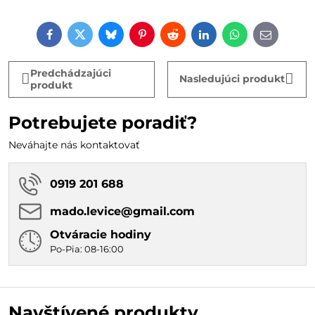
Facebook
Twitter
Bluesky
Pinterest
Reddit
LinkedIn
WhatsApp
E-
mail
Predchádzajúci
Nasledujúci produkt
produkt
Potrebujete poradiť?
Neváhajte nás kontaktovať
0919 201 688
mado​.levice​@gmail​.com
Otváracie hodiny
Po-Pia: 08-16:00
Navštívené produkty