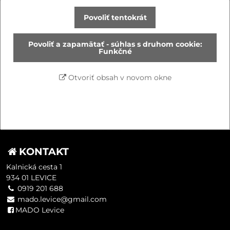
Povoliť tentokrát
Povoliť a zapamätať - súhlas s druhom cookie:
Funkčné
Otvoriť obsah v novom okne
KONTAKT
Kalnická cesta 1
934 01 LEVICE
0919 201 688
mado.levice@gmail.com
MADO Levice