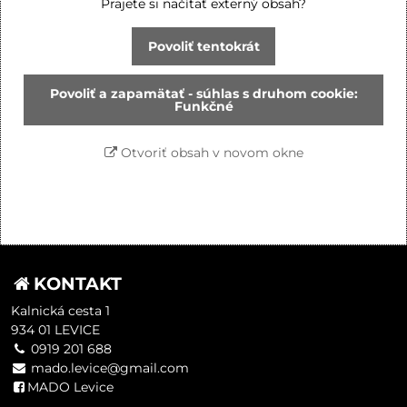
Prajete si načítať externý obsah?
Povoliť tentokrát
Povoliť a zapamätať - súhlas s druhom cookie:
Funkčné
Otvoriť obsah v novom okne
KONTAKT
Kalnická cesta 1
934 01 LEVICE
0919 201 688
mado.levice@gmail.com
MADO Levice