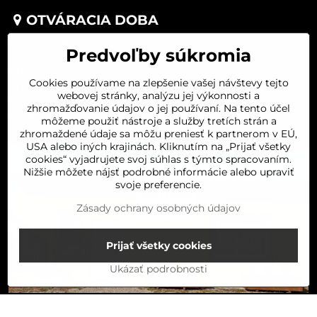
OTVÁRACIA DOBA
PONDELOK 8:00-16:00
Predvoľby súkromia
UTOROK 8:00-16:00
STREDA 8:00-16:00
Cookies používame na zlepšenie vašej návštevy tejto
ŠTVRTOK 8:00-16:00
webovej stránky, analýzu jej výkonnosti a
PIATOK 8:00-16:00
zhromažďovanie údajov o jej používaní. Na tento účel
SOBOTA 8:00-11:30
môžeme použiť nástroje a služby tretích strán a
zhromaždené údaje sa môžu preniesť k partnerom v EÚ,
USA alebo iných krajinách. Kliknutím na „Prijať všetky
cookies“ vyjadrujete svoj súhlas s týmto spracovaním.
Nižšie môžete nájsť podrobné informácie alebo upraviť
svoje preferencie.
Zásady ochrany osobných údajov
Prijať všetky cookies
Ukázať podrobnosti