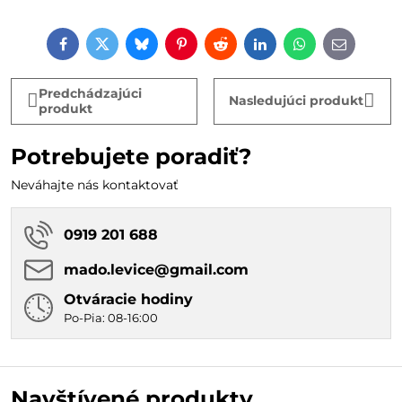
Facebook
Twitter
Bluesky
Pinterest
Reddit
LinkedIn
WhatsApp
E-
mail
Predchádzajúci
Nasledujúci produkt
produkt
Potrebujete poradiť?
Neváhajte nás kontaktovať
0919 201 688
mado​.levice​@gmail​.com
Otváracie hodiny
Po-Pia: 08-16:00
Navštívené produkty