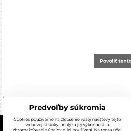
Povoliť tent
Predvoľby súkromia
Cookies používame na zlepšenie vašej návštevy tejto
webovej stránky, analýzu jej výkonnosti a
zhromažďovanie údajov o jej používaní. Na tento účel
KONTAKT