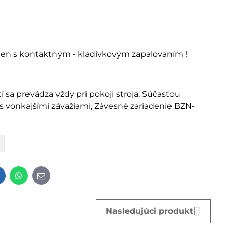
 len s kontaktným - kladivkovým zapalovaním !
tí sa prevádza vždy pri pokoji stroja. Súčasťou
s vonkajšími závažiami, Závesné zariadenie BZN-
t
LinkedIn
WhatsApp
E-
mail
Nasledujúci produkt