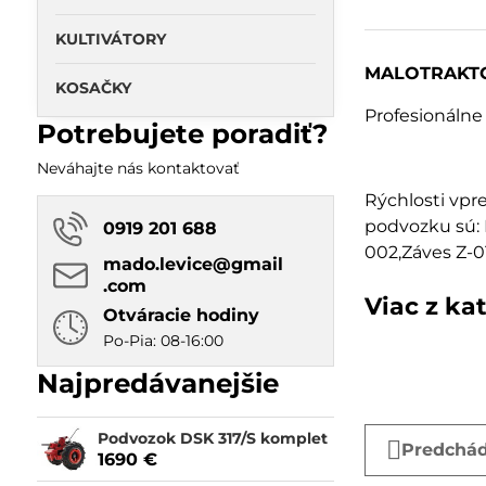
KULTIVÁTORY
MALOTRAKTOR 
KOSAČKY
Profesionálne
Potrebujete poradiť?
Neváhajte nás kontaktovať
Rýchlosti vpre
podvozku sú: 
0919 201 688
002,Záves Z-01
mado​.levice​@gmail​
.com
Viac z ka
Otváracie hodiny
Po-Pia: 08-16:00
Najpredávanejšie
Podvozok DSK 317/S komplet
Predchád
1690 €