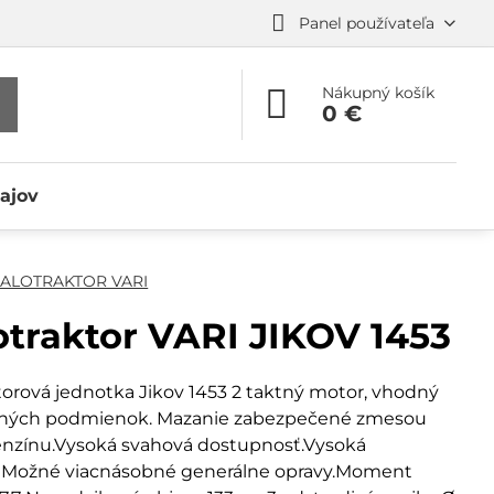
Panel používateľa
Nákupný košík
0 €
ajov
ALOTRAKTOR VARI
traktor VARI JIKOV 1453
torová jednotka Jikov 1453 2 taktný motor, vhodný
čných podmienok. Mazanie zabezpečené zmesou
benzínu.Vysoká svahová dostupnosť.Vysoká
ťMožné viacnásobné generálne opravy.Moment