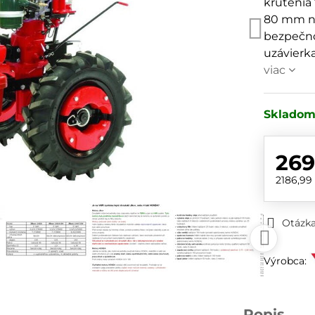
krútenia
80 mm na
bezpečno
uzávierk
viac
Sklado
269
2186,99
Otázka
Výrobca:
Popis