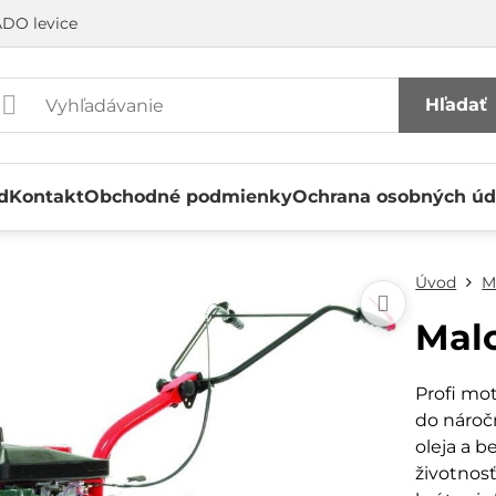
DO levice
Hľadať
d
Kontakt
Obchodné podmienky
Ochrana osobných úd
Úvod
M
Malo
Profi mo
do náro
oleja a 
životnos