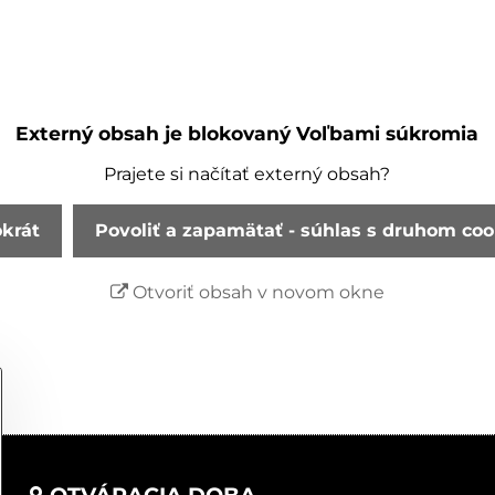
Externý obsah je blokovaný Voľbami súkromia
Prajete si načítať externý obsah?
okrát
Povoliť a zapamätať - súhlas s druhom co
Otvoriť obsah v novom okne
OTVÁRACIA DOBA