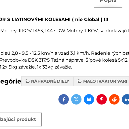
S LIATINOVÝMI KOLESAMI ( nie Global ) !!!
 Motory JIKOV 1453, 1447 DW Motory JIKOV, sa dodávajú
d sú 2,8 - 9,5 - 12,5 km/h a vzad 3,1 km/h. Radenie rýchlos
Prevodovka DSK 317/S Ťažná náprava, Šípové kolesá 5x12 
,2x 5kg závažie, 1x 33kg závažie.
tegórie
NÁHRADNÉ DIELY
MALOTRAKTOR VARI
Facebook
Twitter
Bluesky
Pinterest
Reddi
zajúci produkt