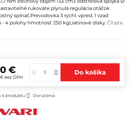
 7,7 Nm zdvihový objem 133 cm3 odstredivá spojka Ø
staviteľné rukoväte plynulá regulácia otáčok
stný spínač.Prevodovka 3 rýchl. vpred, 1 vzad
a - 4 polohy hmotnosť 250 kgLiatinové disky.
Čítajte
m
0 €
Do košíka
 €
bez DPH
 k produktu
Doručenia