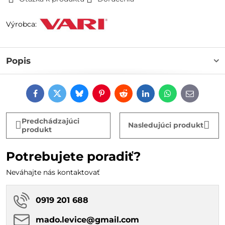
Výrobca:
Popis
Facebook
Twitter
Bluesky
Pinterest
Reddit
LinkedIn
WhatsApp
E-
mail
Predchádzajúci
Nasledujúci produkt
produkt
Potrebujete poradiť?
Neváhajte nás kontaktovať
0919 201 688
mado​.levice​@gmail​.com