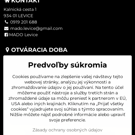
KONTAKT
Kalnická cesta 1
934 01 LEVICE
0919 201 688
mado.levice@gmail.com
MADO Levice
OTVÁRACIA DOBA
PONDELOK 8:00-16:00
Predvoľby súkromia
UTOROK 8:00-16:00
STREDA 8:00-16:00
Cookies používame na zlepšenie vašej návštevy tejto
ŠTVRTOK 8:00-16:00
webovej stránky, analýzu jej výkonnosti a
PIATOK 8:00-16:00
zhromažďovanie údajov o jej používaní. Na tento účel
SOBOTA 8:00-11:30
môžeme použiť nástroje a služby tretích strán a
zhromaždené údaje sa môžu preniesť k partnerom v EÚ,
USA alebo iných krajinách. Kliknutím na „Prijať všetky
cookies“ vyjadrujete svoj súhlas s týmto spracovaním.
Nižšie môžete nájsť podrobné informácie alebo upraviť
svoje preferencie.
Zásady ochrany osobných údajov