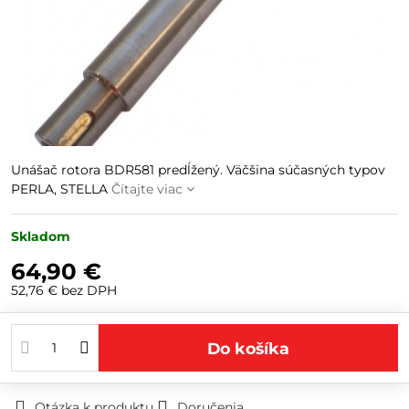
Unášač rotora BDR581 predĺžený. Väčšina súčasných typov
PERLA, STELLA
Čítajte viac
Skladom
64,90 €
52,76 €
bez DPH
Do košíka
Otázka k produktu
Doručenia