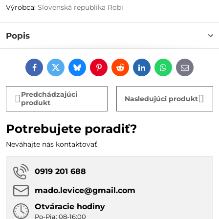
Výrobca:
Slovenská republika Robi
Popis
Facebook
Twitter
Bluesky
Pinterest
Reddit
LinkedIn
WhatsApp
E-
mail
Predchádzajúci
Nasledujúci produkt
produkt
Potrebujete poradiť?
Neváhajte nás kontaktovať
0919 201 688
mado​.levice​@gmail​.com
Otváracie hodiny
Po-Pia: 08-16:00