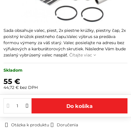
Sada obsahuje valec, piest, 2x piestne krúžky, piestny čap, 2x
poistný krúžok piestneho čapu.Valec výbrus sa predáva
formou výmeny za váš starý. Valec posielajte na adresu bez
výfukových a karburátorových skrutiek. Následne Vám bude
zaslaný vybrúsený valec naspäť.
Čítajte viac
Skladom
55 €
44,72 €
bez DPH
Do košíka
Otázka k produktu
Doručenia