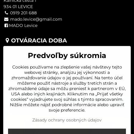
Kalnická cesta 1
934 01 LEVICE
0919 201 688
mado.levice@gmail.com
MADO Levice
OTVÁRACIA DOBA
PONDELOK 8:00-16:00
Predvoľby súkromia
UTOROK 8:00-16:00
STREDA 8:00-16:00
Cookies používame na zlepšenie vašej návštevy tejto
ŠTVRTOK 8:00-16:00
webovej stránky, analýzu jej výkonnosti a
PIATOK 8:00-16:00
zhromažďovanie údajov o jej používaní. Na tento účel
SOBOTA 8:00-11:30
môžeme použiť nástroje a služby tretích strán a
zhromaždené údaje sa môžu preniesť k partnerom v EÚ,
USA alebo iných krajinách. Kliknutím na „Prijať všetky
cookies“ vyjadrujete svoj súhlas s týmto spracovaním.
Nižšie môžete nájsť podrobné informácie alebo upraviť
svoje preferencie.
Zásady ochrany osobných údajov