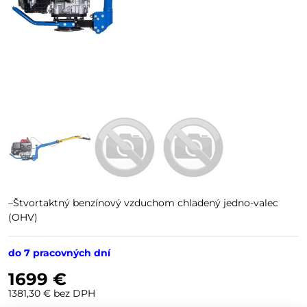
–Štvortaktný benzínový vzduchom chladený jedno-valec
(OHV)
do 7 pracovných dní
1699 €
1381,30 €
bez DPH