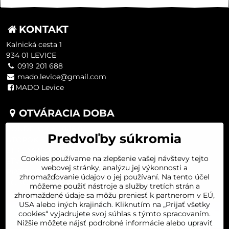
KONTAKT
Kalnická cesta 1
934 01 LEVICE
0919 201 688
mado.levice@gmail.com
MADO Levice
OTVÁRACIA DOBA
PONDELOK 8:00-16:00
Predvoľby súkromia
UTOROK 8:00-16:00
STREDA 8:00-16:00
Cookies používame na zlepšenie vašej návštevy tejto
ŠTVRTOK 8:00-16:00
webovej stránky, analýzu jej výkonnosti a
PIATOK 8:00-16:00
zhromažďovanie údajov o jej používaní. Na tento účel
SOBOTA 8:00-11:30
môžeme použiť nástroje a služby tretích strán a
zhromaždené údaje sa môžu preniesť k partnerom v EÚ,
USA alebo iných krajinách. Kliknutím na „Prijať všetky
cookies“ vyjadrujete svoj súhlas s týmto spracovaním.
Nižšie môžete nájsť podrobné informácie alebo upraviť