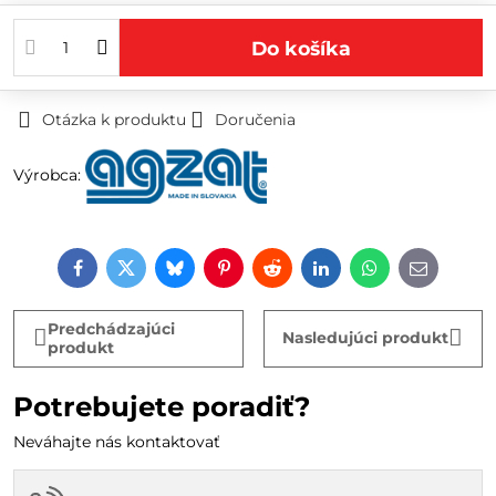
Do košíka
Otázka k produktu
Doručenia
Výrobca:
Facebook
Twitter
Bluesky
Pinterest
Reddit
LinkedIn
WhatsApp
E-
mail
Predchádzajúci
Nasledujúci produkt
produkt
Potrebujete poradiť?
Neváhajte nás kontaktovať