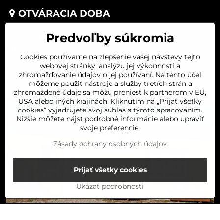
OTVÁRACIA DOBA
PONDELOK 8:00-16:00
Predvoľby súkromia
UTOROK 8:00-16:00
STREDA 8:00-16:00
Cookies používame na zlepšenie vašej návštevy tejto
ŠTVRTOK 8:00-16:00
webovej stránky, analýzu jej výkonnosti a
PIATOK 8:00-16:00
zhromažďovanie údajov o jej používaní. Na tento účel
SOBOTA 8:00-11:30
môžeme použiť nástroje a služby tretích strán a
zhromaždené údaje sa môžu preniesť k partnerom v EÚ,
USA alebo iných krajinách. Kliknutím na „Prijať všetky
cookies“ vyjadrujete svoj súhlas s týmto spracovaním.
Nižšie môžete nájsť podrobné informácie alebo upraviť
svoje preferencie.
Zásady ochrany osobných údajov
Prijať všetky cookies
Ukázať podrobnosti