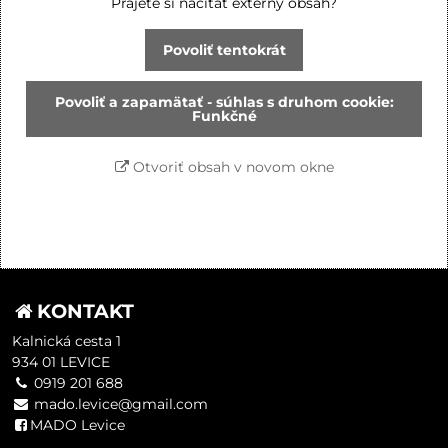
Prajete si načítať externý obsah?
Povoliť tentokrát
Povoliť a zapamätať - súhlas s druhom cookie:
Funkčné
Otvoriť obsah v novom okne
KONTAKT
Kalnická cesta 1
934 01 LEVICE
0919 201 688
mado.levice@gmail.com
MADO Levice