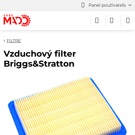
Panel používateľa
FILTRE
Vzduchový filter
Briggs&Stratton