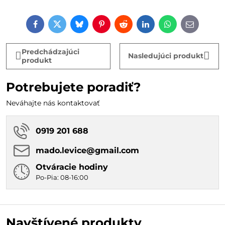
Facebook
Twitter
Bluesky
Pinterest
Reddit
LinkedIn
WhatsApp
E-
mail
Predchádzajúci
Nasledujúci produkt
produkt
Potrebujete poradiť?
Neváhajte nás kontaktovať
0919 201 688
mado​.levice​@gmail​.com
Otváracie hodiny
Po-Pia: 08-16:00
Navštívené produkty